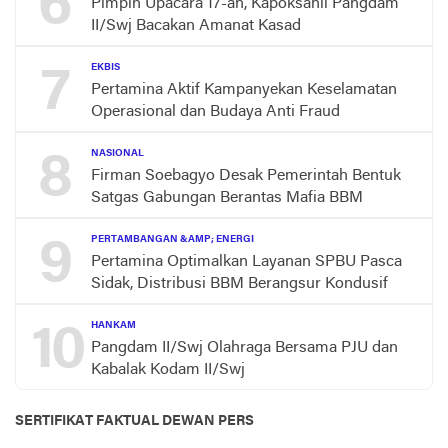
6
Pimpin Upacara 17-an, Kapoksahli Pangdam
II/Swj Bacakan Amanat Kasad
7
EKBIS
Pertamina Aktif Kampanyekan Keselamatan
Operasional dan Budaya Anti Fraud
8
NASIONAL
Firman Soebagyo Desak Pemerintah Bentuk
Satgas Gabungan Berantas Mafia BBM
9
PERTAMBANGAN &AMP; ENERGI
Pertamina Optimalkan Layanan SPBU Pasca
Sidak, Distribusi BBM Berangsur Kondusif
10
HANKAM
Pangdam II/Swj Olahraga Bersama PJU dan
Kabalak Kodam II/Swj
SERTIFIKAT FAKTUAL DEWAN PERS