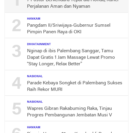
1
7 Postur Berkendara Tepat ala Honda, Kunci
Perjalanan Aman dan Nyaman
2
HANKAM
Pangdam II/Sriwijaya-Gubernur Sumsel
Pimpin Panen Raya di OKI
3
DIVIATAINMENT
Nginap di ibis Palembang Sanggar, Tamu
Dapat Gratis 1 Jam Massage Lewat Promo
“Stay Longer, Relax Better”
4
NASIONAL
Parade Kebaya Songket di Palembang Sukses
Raih Rekor MURI
5
NASIONAL
Wapres Gibran Rakabuming Raka, Tinjau
Progres Pembangunan Jembatan Musi V
HANKAM