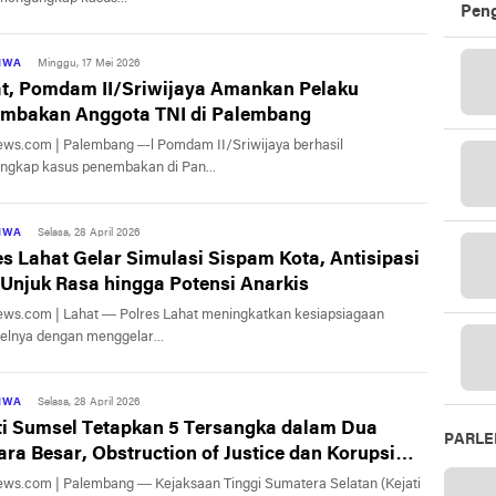
Peng
TIWA
Minggu, 17 Mei 2026
t, Pomdam II/Sriwijaya Amankan Pelaku
mbakan Anggota TNI di Palembang
ews.com | Palembang –-l Pomdam II/Sriwijaya berhasil
gkap kasus penembakan di Pan...
TIWA
Selasa, 28 April 2026
es Lahat Gelar Simulasi Sispam Kota, Antisipasi
 Unjuk Rasa hingga Potensi Anarkis
ews.com | Lahat — Polres Lahat meningkatkan kesiapsiagaan
elnya dengan menggelar...
TIWA
Selasa, 28 April 2026
ti Sumsel Tetapkan 5 Tersangka dalam Dua
PARL
ara Besar, Obstruction of Justice dan Korupsi
ews.com | Palembang — Kejaksaan Tinggi Sumatera Selatan (Kejati