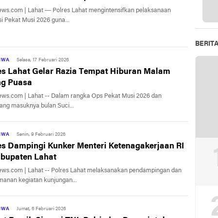
at — Polres Lahat mengintensifkan pelaksanaan
i Pekat Musi 2026 guna...
BERIT
TIWA
Selasa, 17 Februari 2026
es Lahat Gelar Razia Tempat Hiburan Malam
ng Puasa
ews.com | Lahat -- Dalam rangka Ops Pekat Musi 2026 dan
ang masuknya bulan Suci...
TIWA
Senin, 9 Februari 2026
es Dampingi Kunker Menteri Ketenagakerjaan RI
abupaten Lahat
ews.com | Lahat -- Polres Lahat melaksanakan pendampingan dan
anan kegiatan kunjungan...
TIWA
Jumat, 6 Februari 2026