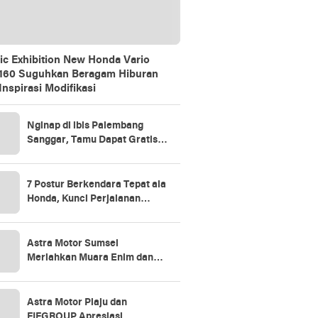
ic Exhibition New Honda Vario
160 Suguhkan Beragam Hiburan
Inspirasi Modifikasi
Nginap di ibis Palembang
Sanggar, Tamu Dapat Gratis 1
Jam Massage Lewat Promo
“Stay Longer, Relax Better”
7 Postur Berkendara Tepat ala
Honda, Kunci Perjalanan
Aman dan Nyaman
Astra Motor Sumsel
Meriahkan Muara Enim dan
Prabumulih Lewat Vario 160
Evo-Nation
Astra Motor Plaju dan
FIFGROUP Apresiasi