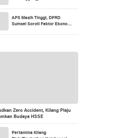
2025, Soroti SiLPA hingga
Kinerja BUMD
APS Masih Tinggi, DPRD
Sumsel Soroti Faktor Ekonomi
dan Akses Pendidikan
dkan Zero Accident, Kilang Plaju
amkan Budaya HSSE
Pertamina Kilang