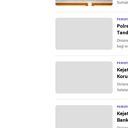
Sumsel
PERIS
Polr
Tand
Divianews.com | Lah
bagi w
PERIS
Keja
Koru
Divianews.com |
Selatan
PERIS
Keja
Bank