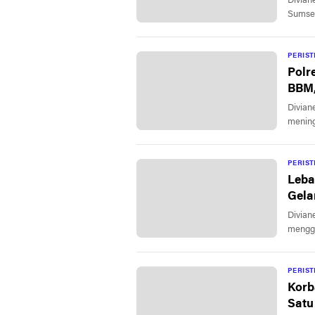
Divianews.com | 
Sumsel
PERIS
Polr
BBM,
Divian
mening
PERIS
Leba
Gela
Divian
menggel
PERIS
Korb
Satu