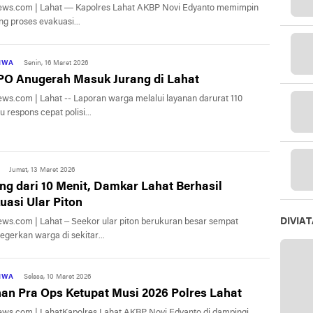
ews.com | Lahat — Kapolres Lahat AKBP Novi Edyanto memimpin
ng proses evakuasi...
TIWA
Senin, 16 Maret 2026
PO Anugerah Masuk Jurang di Lahat
ews.com | Lahat -- Laporan warga melalui layanan darurat 110
 respons cepat polisi...
Jumat, 13 Maret 2026
ng dari 10 Menit, Damkar Lahat Berhasil
uasi Ular Piton
DIVIA
ews.com | Lahat – Seekor ular piton berukuran besar sempat
gerkan warga di sekitar...
TIWA
Selasa, 10 Maret 2026
han Pra Ops Ketupat Musi 2026 Polres Lahat
ews.com | LahatKapolres Lahat AKBP Novi Edyanto di dampingi