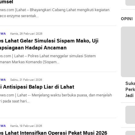
umsel
ews.com |Lahat – Bhayangkari Cabang Lahat mengikuti kegiatan
eco enzyme serentak...
OPINI
TIWA
Kamis, 26 Februari 2026
es Lahat Gelar Simulasi Sispam Mako, Uji
apsiagaan Hadapi Ancaman
es.com | Lahat – Polres Lahat menggelar simulasi Sistem
manan Markas Komando (Sispam...
TIWA
Sabtu, 21 Februari 2026
Suks
i Antisipasi Balap Liar di Lahat
Perk
ews.com | Lahat -- Menjelang waktu berbuka puasa, dan menjelah
Jadi
ri pada saat hari...
TIWA
Kamis, 19 Februari 2026
es Lahat Intensifkan Operasi Pekat Musi 2026