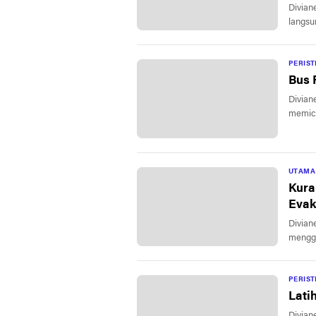
Divian
langsu
PERIS
Bus 
Divian
memicu
UTAMA
Kura
Evak
Divian
mengge
PERIS
Lati
Divian