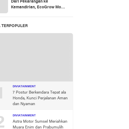
Dari Pekarangan ke
Kemandirian, EcoGrow Mom
PTBA Tumbuhkan Harapan
Perempuan Desa di Tanjung
Karangan
A TERPOPULER
1
DIVIATAINMENT
7 Postur Berkendara Tepat ala
Honda, Kunci Perjalanan Aman
dan Nyaman
2
DIVIATAINMENT
Astra Motor Sumsel Meriahkan
Muara Enim dan Prabumulih