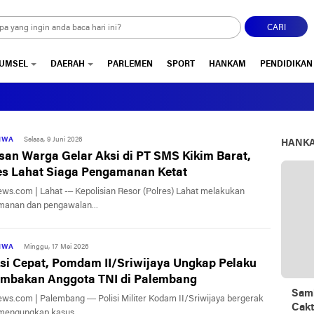
CARI
UMSEL
DAERAH
PARLEMEN
SPORT
HANKAM
PENDIDIKAN
TIWA
Selasa, 9 Juni 2026
HANK
san Warga Gelar Aksi di PT SMS Kikim Barat,
es Lahat Siaga Pengamanan Ketat
ews.com | Lahat -– Kepolisian Resor (Polres) Lahat melakukan
anan dan pengawalan...
TIWA
Minggu, 17 Mei 2026
si Cepat, Pomdam II/Sriwijaya Ungkap Pelaku
mbakan Anggota TNI di Palembang
Samb
ews.com | Palembang — Polisi Militer Kodam II/Sriwijaya bergerak
Cakt
mengungkap kasus...