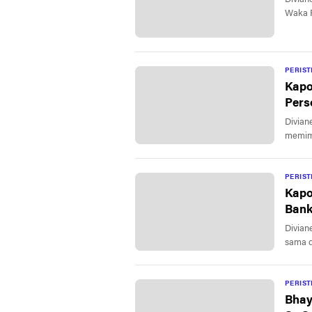
Waka P
PERIS
Kapo
Pers
Divian
memimp
PERIS
Kapo
Bank
Divian
sama d
PERIS
Bhay