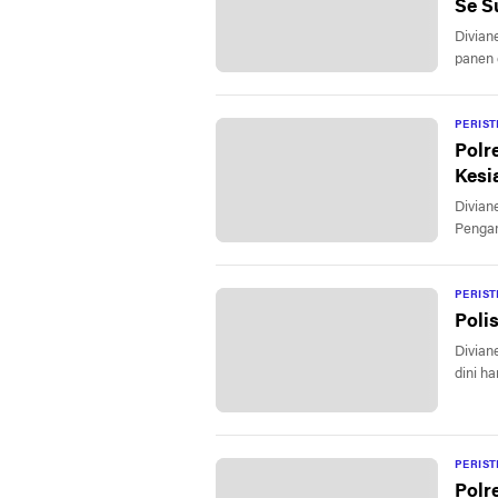
Se S
Divian
panen 
PERIS
Polr
Kesi
Divian
Penga
PERIS
Polis
Divian
dini ha
PERIS
Polr