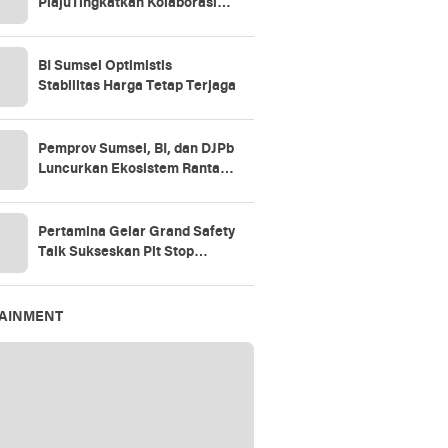
PlajuTingkatkan Kolaborasi
Bersama Kanwil Kemenkum
Sumsel
BI Sumsel Optimistis
Stabilitas Harga Tetap Terjaga
Pemprov Sumsel, BI, dan DJPb
Luncurkan Ekosistem Rantai
Pasok GSMP–MBG
Pertamina Gelar Grand Safety
Talk Sukseskan Pit Stop
Tahap II 2026
TAINMENT