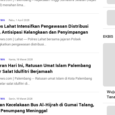
Palembang – Kejaksaan Tinggi Sumatera Selatan (Kejati
) menahan lima...
TIWA
Rabu, 1 April 2026
es Lahat Intensifkan Pengawasan Distribusi
 Antisipasi Kelangkaan dan Penyimpangan
EKBIS
ews.com | Lahat — Polres Lahat bersama jajaran Polsek
katkan pengawasan distribusi...
TIWA
Kamis, 19 Maret 2026
ran Hari Ini, Ratusan Umat Islam Palembang
r Salat Idulfitri Berjamaah
ews.com | Palembang -- Ratusan umat Islam di Kota Palembang
ar salat idulfitri di...
Wuju
Tan
TIWA
Senin, 16 Maret 2026
an Kecelakaan Bus Al-Hijrah di Gumai Talang,
 Penumpang Meninggal