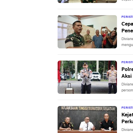
PERIS
Cepa
Pene
Divian
mengun
PERIS
Polr
Aksi
Divian
person
PERIS
Keja
Perk
KUR
Divian