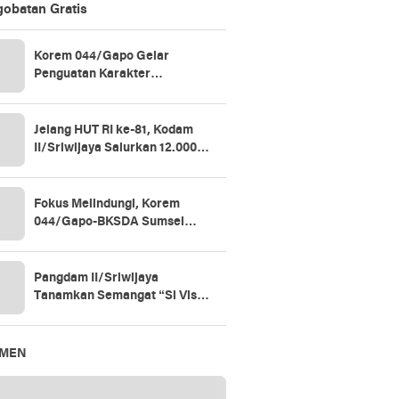
obatan Gratis
Korem 044/Gapo Gelar
Penguatan Karakter
Kebangsaan dan Pembinaan
Kesadaran Bela Negara
Jelang HUT RI ke-81, Kodam
II/Sriwijaya Salurkan 12.000
Paket Sembako untuk Warga
Fokus Melindungi, Korem
044/Gapo-BKSDA Sumsel
Perkuat Sinergi Konservasi
Gajah Sumatera
Pangdam II/Sriwijaya
Tanamkan Semangat “Si Vis
Pacem, Para Bellum” di Yonif
147/KGJ
EMEN