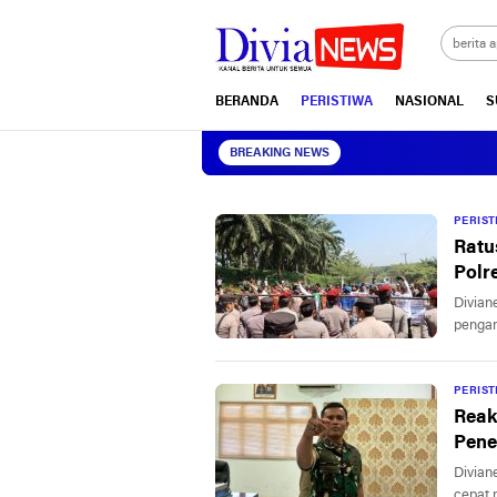
divianews.com
BERANDA
PERISTIWA
NASIONAL
S
BREAKING NEWS
PERIS
Ratu
Polr
Divian
pengam
PERIS
Reak
Pene
Divian
cepat 