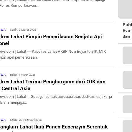
olres Kompol Liswan...
Publ
TIWA
Senin, 9 Maret 2026
Evo 
dan 
lres Lahat Pimpin Pemeriksaan Senjata Api
onel
ews.com | Lahat — Kapolres Lahat AKBP Novi Edyanto SIK, MIK
in apel pemeriksaan...
TIWA
Rabu, 4 Maret 2026
lres Lahat Terima Penghargaan dari OJK dan
 Central Asia
ews.com | Lahat -- Sebagai bentuk apresiasi atas dedikasi dan kerja
alam menjaga...
TIWA
Sabtu, 28 Februari 2026
angkari Lahat Ikuti Panen Ecoenzym Serentak