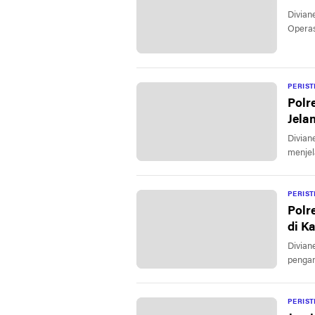
Divianews.com | Lah
Operas
PERIS
Polr
Jela
Divian
menjel
PERIS
Polr
di K
Divian
pengam
PERIS