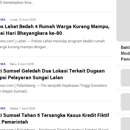
) menetapkan lima...
TIWA
Jumat, 10 April 2026
es Lahat Bedah 4 Rumah Warga Kurang Mampu,
ai Hari Bhayangkara ke-80
at — Polres Lahat memulai program bedah rumah
arga kurang mampu dengan...
Bahl
Mod
Peme
TIWA
Rabu, 8 April 2026
ti Sumsel Geledah Dua Lokasi Terkait Dugaan
psi Pelayaran Sungai Lalan
 Palembang — Tim penyidik Kejaksaan Tinggi Sumatera
 (Kejati Sumsel)...
TIWA
Selasa, 7 April 2026
ti Sumsel Tahan 5 Tersangka Kasus Kredit Fiktif
 Pemerintah