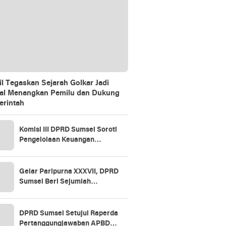
il Tegaskan Sejarah Golkar Jadi
al Menangkan Pemilu dan Dukung
rintah
Komisi III DPRD Sumsel Soroti
Pengelolaan Keuangan
Daerah, BPKAD Ogan Ilir Jadi
Rujukan
Gelar Paripurna XXXVII, DPRD
Sumsel Beri Sejumlah
Rekomendasi untuk Perbaikan
Tata Kelola Keuangan
DPRD Sumsel Setujui Raperda
Pertanggungjawaban APBD