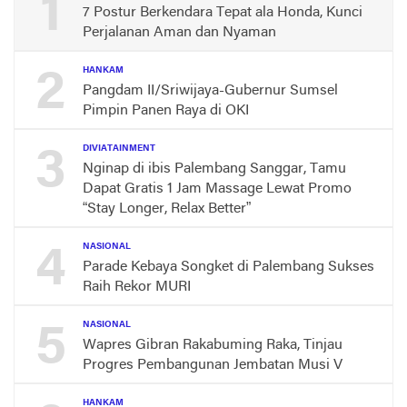
1
7 Postur Berkendara Tepat ala Honda, Kunci
Perjalanan Aman dan Nyaman
2
HANKAM
Pangdam II/Sriwijaya-Gubernur Sumsel
Pimpin Panen Raya di OKI
3
DIVIATAINMENT
Nginap di ibis Palembang Sanggar, Tamu
Dapat Gratis 1 Jam Massage Lewat Promo
“Stay Longer, Relax Better”
4
NASIONAL
Parade Kebaya Songket di Palembang Sukses
Raih Rekor MURI
5
NASIONAL
Wapres Gibran Rakabuming Raka, Tinjau
Progres Pembangunan Jembatan Musi V
HANKAM