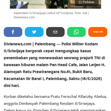
Perbesar
Kapendam II/Sriwijaya Letkol Inf Yordania. Foto: Adi |
Divianews.com
Copy Link
Divianews.com | Palembang — Polisi Militer Kodam
II/Sriwijaya bergerak cepat mengungkap kasus
penembakan yang menewaskan seorang prajurit TNI di
kawasan hiburan malam Pan Head Cafe, Jalan Letjen H.
Alamsyah Ratu Prawiranegara No.61, Bukit Baru,
Kecamatan Ilir Barat I, Palembang, Sabtu (16/5/2026)
dini hari.
Korban diketahui bernama Pratu Ferischal Alfarizky Abelsa,
anggota Denkesyah Palembang Kesdam II/Sriwijaya.
Dalam kasus ini, Pomdam II/Sriwijaya telah mengamankan