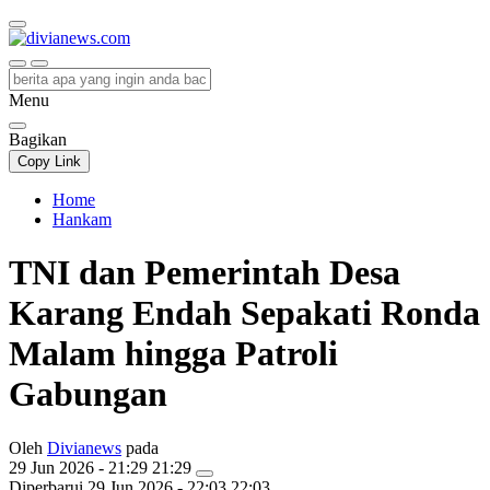
divianews.com
Menu
Bagikan
Copy Link
Home
Hankam
TNI dan Pemerintah Desa
Karang Endah Sepakati Ronda
Malam hingga Patroli
Gabungan
Oleh
Divianews
pada
29 Jun 2026 - 21:29 21:29
Diperbarui
29 Jun 2026 - 22:03 22:03