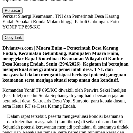
Perbesar
Perkuat Sinergi Keamanan, TNI dan Pemerintah Desa Karang
Endah Sepakati Ronda Malam hingga Patroli Gabungan. Foto
YONIF TP 895/KC
Copy Link
Divianews.com | Muara Enim – Pemerintah Desa Karang
Endah, Kecamatan Gelumbang, Kabupaten Muara Enim,
menggelar Rapat Koordinasi Keamanan Wilayah di Kantor
Desa Karang Endah, Senin (29/6/2026). Kegiatan ini bertujuan
memperkuat sinergi antara pemerintah desa, TNI, dan
masyarakat dalam mengantisipasi berbagai potensi gangguan
keamanan serta menjaga situasi tetap aman dan kondusif.
Komandan Yonif TP 895/KC diwakili oleh Perwira Seksi Intelijen
(Pasi Intel) melalui Serda Septiansyah yang hadir bersama jajaran
perangkat desa, Sekretaris Desa Yogi Sunyoto, para kepala dusun,
serta Ketua RT se-Desa Karang Endah.
Dalam rapat tersebut, peserta mengevaluasi kondisi keamanan
dan ketertiban masyarakat (kamtibmas) di setiap dusun dan RT.
Sejumlah potensi kerawanan menjadi perhatian, di antaranya tindak
pencurian, kenakalan remaja, serta peredaran minuman keras dan