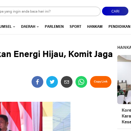
CARI
UMSEL
DAERAH
PARLEMEN
SPORT
HANKAM
PENDIDIKAN
HANK
n Energi Hijau, Komit Jaga
Copy Link
Kore
Kara
Kesa