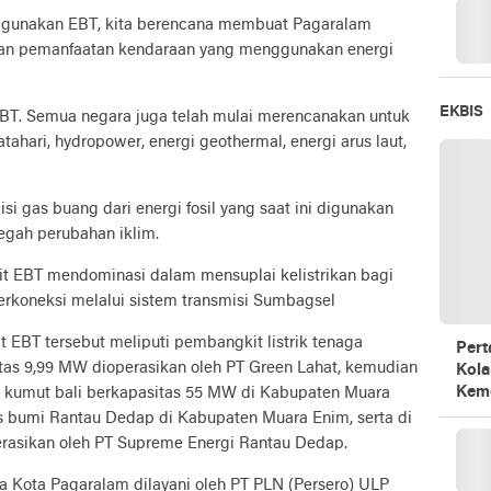
ggunakan EBT, kita berencana membuat Pagaralam
ngan pemanfaatan kendaraan yang menggunakan energi
EKBIS
 EBT. Semua negara juga telah mulai merencanakan untuk
atahari, hydropower, energi geothermal, energi arus laut,
gas buang dari energi fosil yang saat ini digunakan
egah perubahan iklim.
t EBT mendominasi dalam mensuplai kelistrikan bagi
erkoneksi melalui sistem transmisi Sumbagsel
t EBT tersebut meliputi pembangkit listrik tenaga
Pert
tas 9,99 MW dioperasikan oleh PT Green Lahat, kemudian
Kola
Kem
i kumut bali berkapasitas 55 MW di Kabupaten Muara
as bumi Rantau Dedap di Kabupaten Muara Enim, serta di
rasikan oleh PT Supreme Energi Rantau Dedap.
aa Kota Pagaralam dilayani oleh PT PLN (Persero) ULP