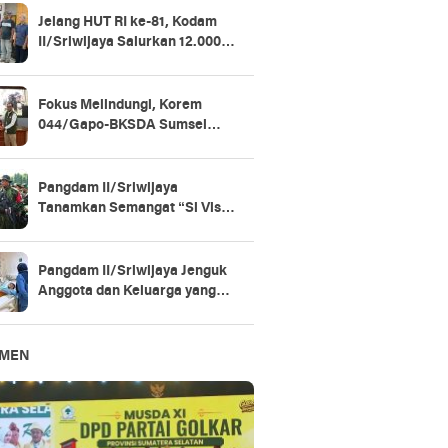
Jelang HUT RI ke-81, Kodam
II/Sriwijaya Salurkan 12.000
Paket Sembako untuk Warga
Fokus Melindungi, Korem
044/Gapo-BKSDA Sumsel
Perkuat Sinergi Konservasi
Gajah Sumatera
Pangdam II/Sriwijaya
Tanamkan Semangat “Si Vis
Pacem, Para Bellum” di Yonif
147/KGJ
Pangdam II/Sriwijaya Jenguk
Anggota dan Keluarga yang
Dirawat di RSPAD Gatot
Soebroto​
EMEN