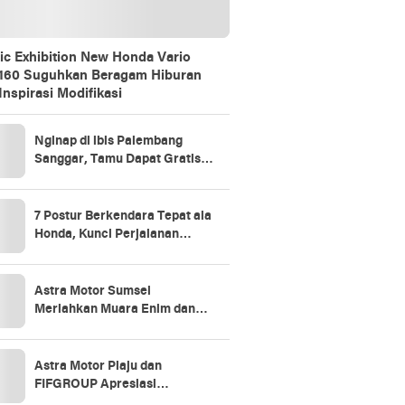
ic Exhibition New Honda Vario
160 Suguhkan Beragam Hiburan
Inspirasi Modifikasi
Nginap di ibis Palembang
Sanggar, Tamu Dapat Gratis 1
Jam Massage Lewat Promo
“Stay Longer, Relax Better”
7 Postur Berkendara Tepat ala
Honda, Kunci Perjalanan
Aman dan Nyaman
Astra Motor Sumsel
Meriahkan Muara Enim dan
Prabumulih Lewat Vario 160
Evo-Nation
Astra Motor Plaju dan
FIFGROUP Apresiasi
Konsumen Loyal Lewat