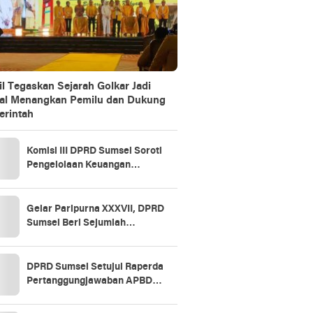
il Tegaskan Sejarah Golkar Jadi
al Menangkan Pemilu dan Dukung
rintah
Komisi III DPRD Sumsel Soroti
Pengelolaan Keuangan
Daerah, BPKAD Ogan Ilir Jadi
Rujukan
Gelar Paripurna XXXVII, DPRD
Sumsel Beri Sejumlah
Rekomendasi untuk Perbaikan
Tata Kelola Keuangan
DPRD Sumsel Setujui Raperda
Pertanggungjawaban APBD
2025, Soroti SiLPA hingga
Kinerja BUMD