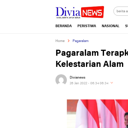
divianews.com
BERANDA
PERISTIWA
NASIONAL
S
Home
Pagaralam
Pagaralam Terapka
Kelestarian Alam
Divianews
26 Jan 2022 - 06:34 06:34