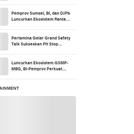
Pemprov Sumsel, BI, dan DJPb
Luncurkan Ekosistem Rantai
Pasok GSMP–MBG
Pertamina Gelar Grand Safety
Talk Sukseskan Pit Stop
Tahap II 2026
Luncurkan Ekosistem GSMP-
MBG, BI-Pemprov Perkuat
Ketahanan
Pangan,Kendalikan Inflasi
TAINMENT