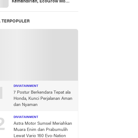
Kemandirian, EcoGrow Mom
PTBA Tumbuhkan Harapan
Perempuan Desa di Tanjung
Karangan
A TERPOPULER
1
DIVIATAINMENT
7 Postur Berkendara Tepat ala
Honda, Kunci Perjalanan Aman
dan Nyaman
2
DIVIATAINMENT
Astra Motor Sumsel Meriahkan
Muara Enim dan Prabumulih
Lewat Vario 160 Evo-Nation