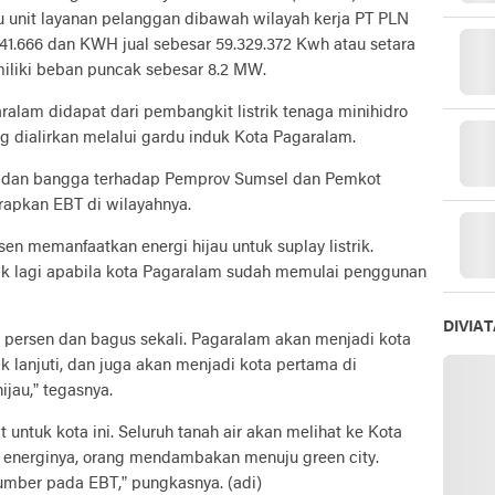
 unit layanan pelanggan dibawah wilayah kerja PT PLN
1.666 dan KWH jual sebesar 59.329.372 Kwh atau setara
liki beban puncak sebesar 8.2 MW.
ralam didapat dari pembangkit listrik tenaga minihidro
g dialirkan melalui gardu induk Kota Pagaralam.
i dan bangga terhadap Pemprov Sumsel dan Pemkot
apkan EBT di wilayahnya.
en memanfaatkan energi hijau untuk suplay listrik.
aik lagi apabila kota Pagaralam sudah memulai penggunan
DIVIA
s persen dan bagus sekali. Pagaralam akan menjadi kota
k lanjuti, dan juga akan menjadi kota pertama di
jau,” tegasnya.
 untuk kota ini. Seluruh tanah air akan melihat ke Kota
 energinya, orang mendambakan menuju green city.
umber pada EBT,” pungkasnya. (adi)