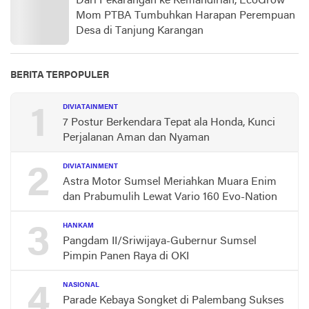
Dari Pekarangan ke Kemandirian, EcoGrow
Mom PTBA Tumbuhkan Harapan Perempuan
Desa di Tanjung Karangan
BERITA TERPOPULER
1
DIVIATAINMENT
7 Postur Berkendara Tepat ala Honda, Kunci
Perjalanan Aman dan Nyaman
2
DIVIATAINMENT
Astra Motor Sumsel Meriahkan Muara Enim
dan Prabumulih Lewat Vario 160 Evo-Nation
3
HANKAM
Pangdam II/Sriwijaya-Gubernur Sumsel
Pimpin Panen Raya di OKI
4
NASIONAL
Parade Kebaya Songket di Palembang Sukses