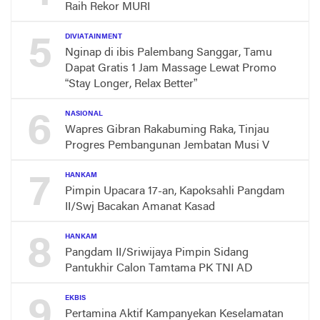
Raih Rekor MURI
5
DIVIATAINMENT
Nginap di ibis Palembang Sanggar, Tamu
Dapat Gratis 1 Jam Massage Lewat Promo
“Stay Longer, Relax Better”
6
NASIONAL
Wapres Gibran Rakabuming Raka, Tinjau
Progres Pembangunan Jembatan Musi V
7
HANKAM
Pimpin Upacara 17-an, Kapoksahli Pangdam
II/Swj Bacakan Amanat Kasad
8
HANKAM
Pangdam II/Sriwijaya Pimpin Sidang
Pantukhir Calon Tamtama PK TNI AD
9
EKBIS
Pertamina Aktif Kampanyekan Keselamatan