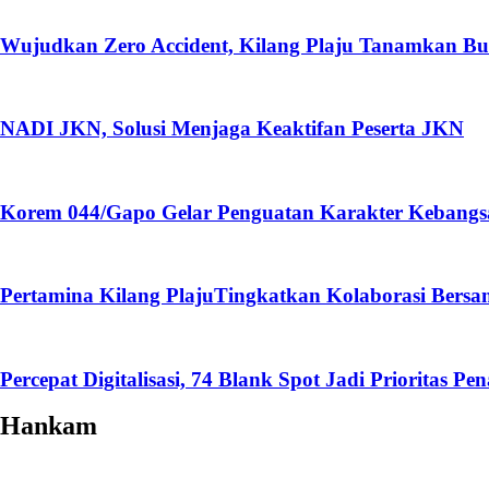
Wujudkan Zero Accident, Kilang Plaju Tanamkan 
NADI JKN, Solusi Menjaga Keaktifan Peserta JKN
Korem 044/Gapo Gelar Penguatan Karakter Kebangs
Pertamina Kilang PlajuTingkatkan Kolaborasi Ber
Percepat Digitalisasi, 74 Blank Spot Jadi Prioritas 
Hankam