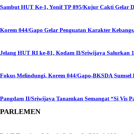
Sambut HUT Ke-1, Yonif TP 895/Kujur Cakti Gelar 
Korem 044/Gapo Gelar Penguatan Karakter Kebangs
Jelang HUT RI ke-81, Kodam II/Sriwijaya Salurkan
Fokus Melindungi, Korem 044/Gapo-BKSDA Sumsel Pe
Pangdam II/Sriwijaya Tanamkan Semangat “Si Vis Pa
PARLEMEN