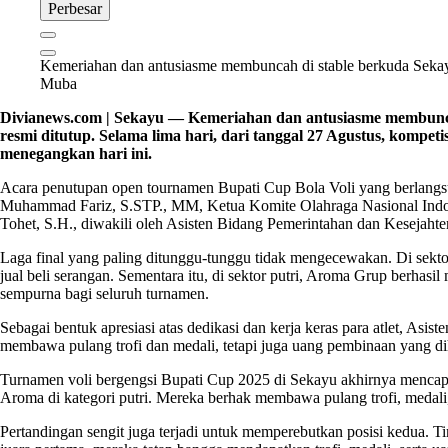
Perbesar
Kemeriahan dan antusiasme membuncah di stable berkuda Sekayu
Muba
Divianews.com | Sekayu — Kemeriahan dan antusiasme membuncah
resmi ditutup. Selama lima hari, dari tanggal 27 Agustus, kompe
menegangkan hari ini.
Acara penutupan open tournamen Bupati Cup Bola Voli yang berlangsun
Muhammad Fariz, S.STP., MM, Ketua Komite Olahraga Nasional Indon
Tohet, S.H., diwakili oleh Asisten Bidang Pemerintahan dan Kesejahte
Laga final yang paling ditunggu-tunggu tidak mengecewakan. Di sek
jual beli serangan. Sementara itu, di sektor putri, Aroma Grup berhas
sempurna bagi seluruh turnamen.
Sebagai bentuk apresiasi atas dedikasi dan kerja keras para atlet, A
membawa pulang trofi dan medali, tetapi juga uang pembinaan yang di
Turnamen voli bergengsi Bupati Cup 2025 di Sekayu akhirnya mencapa
Aroma di kategori putri. Mereka berhak membawa pulang trofi, medali
Pertandingan sengit juga terjadi untuk memperebutkan posisi kedua. T