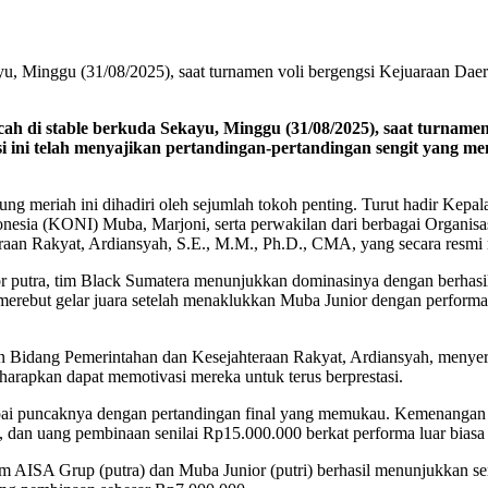
, Minggu (31/08/2025), saat turnamen voli bergengsi Kejuaraan Daer
 di stable berkuda Sekayu, Minggu (31/08/2025), saat turnamen
tisi ini telah menyajikan pertandingan-pertandingan sengit yang 
g meriah ini dihadiri oleh sejumlah tokoh penting. Turut hadir Kepa
esia (KONI) Muba, Marjoni, serta perwakilan dari berbagai Organi
raan Rakyat, Ardiansyah, S.E., M.M., Ph.D., CMA, yang secara resmi m
tor putra, tim Black Sumatera menunjukkan dominasinya dengan berha
il merebut gelar juara setelah menaklukkan Muba Junior dengan perform
sisten Bidang Pemerintahan dan Kesejahteraan Rakyat, Ardiansyah, meny
harapkan dapat memotivasi mereka untuk terus berprestasi.
i puncaknya dengan pertandingan final yang memukau. Kemenangan mut
, dan uang pembinaan senilai Rp15.000.000 berkat performa luar bias
im AISA Grup (putra) dan Muba Junior (putri) berhasil menunjukkan se