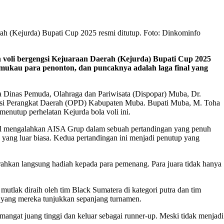
ah (Kejurda) Bupati Cup 2025 resmi ditutup. Foto: Dinkominfo
 voli bergengsi Kejuaraan Daerah (Kejurda) Bupati Cup 2025
memukau para penonton, dan puncaknya adalah laga final yang
la Dinas Pemuda, Olahraga dan Pariwisata (Dispopar) Muba, Dr.
sasi Perangkat Daerah (OPD) Kabupaten Muba. Bupati Muba, M. Toha
enutup perhelatan Kejurda bola voli ini.
sil mengalahkan AISA Grup dalam sebuah pertandingan yang penuh
a yang luar biasa. Kedua pertandingan ini menjadi penutup yang
erahkan langsung hadiah kepada para pemenang. Para juara tidak hanya
lak diraih oleh tim Black Sumatera di kategori putra dan tim
a yang mereka tunjukkan sepanjang turnamen.
mangat juang tinggi dan keluar sebagai runner-up. Meski tidak menjadi