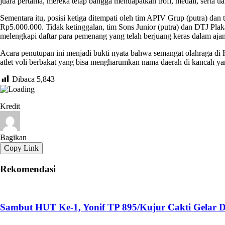
juara pertama, mereka tetap bangga mendapatkan trofi, medali, serta 
Sementara itu, posisi ketiga ditempati oleh tim APIV Grup (putra) dan 
Rp5.000.000. Tidak ketinggalan, tim Sons Junior (putra) dan DTJ Pla
melengkapi daftar para pemenang yang telah berjuang keras dalam ajan
Acara penutupan ini menjadi bukti nyata bahwa semangat olahraga di 
atlet voli berbakat yang bisa mengharumkan nama daerah di kancah yang
Dibaca
5,843
Kredit
Bagikan
Copy Link
Rekomendasi
Sambut HUT Ke-1, Yonif TP 895/Kujur Cakti Gelar 