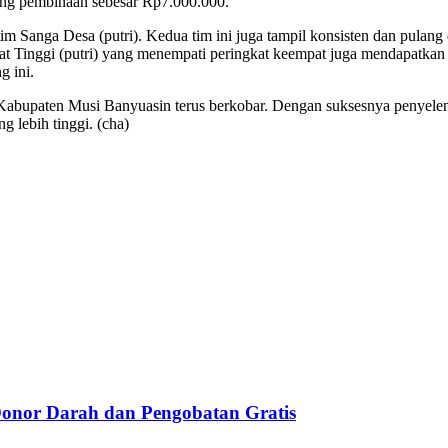
uang pembinaan sebesar Rp7.000.000.
tim Sanga Desa (putri). Kedua tim ini juga tampil konsisten dan pulang
kat Tinggi (putri) yang menempati peringkat keempat juga mendapatka
g ini.
Kabupaten Musi Banyuasin terus berkobar. Dengan suksesnya penyeleng
 lebih tinggi. (cha)
Donor Darah dan Pengobatan Gratis