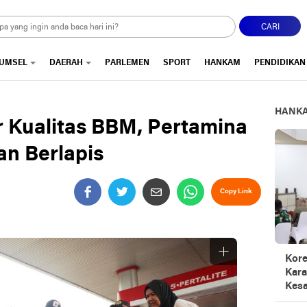
CARI
UMSEL
DAERAH
PARLEMEN
SPORT
HANKAM
PENDIDIKAN
HANK
r Kualitas BBM, Pertamina
an Berlapis
Copy Link
Kore
Kara
Kesa