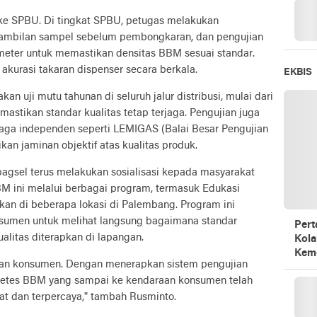
ke SPBU. Di tingkat SPBU, petugas melakukan
gambilan sampel sebelum pembongkaran, dan pengujian
meter untuk memastikan densitas BBM sesuai standar.
 akurasi takaran dispenser secara berkala.
EKBIS
n uji mutu tahunan di seluruh jalur distribusi, mulai dari
stikan standar kualitas tetap terjaga. Pengujian juga
aga independen seperti LEMIGAS (Balai Besar Pengujian
n jaminan objektif atas kualitas produk.
agsel terus melakukan sosialisasi kepada masyarakat
BBM ini melalui berbagai program, termasuk Edukasi
kan di beberapa lokasi di Palembang. Program ini
umen untuk melihat langsung bagaimana standar
Pert
alitas diterapkan di lapangan.
Kola
Kem
yaan konsumen. Dengan menerapkan sistem pengujian
p tetes BBM yang sampai ke kendaraan konsumen telah
at dan terpercaya,” tambah Rusminto.