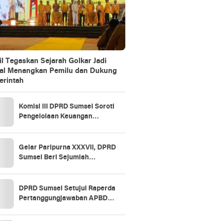
il Tegaskan Sejarah Golkar Jadi
al Menangkan Pemilu dan Dukung
rintah
Komisi III DPRD Sumsel Soroti
Pengelolaan Keuangan
Daerah, BPKAD Ogan Ilir Jadi
Rujukan
Gelar Paripurna XXXVII, DPRD
Sumsel Beri Sejumlah
Rekomendasi untuk Perbaikan
Tata Kelola Keuangan
DPRD Sumsel Setujui Raperda
Pertanggungjawaban APBD
2025, Soroti SiLPA hingga
Kinerja BUMD