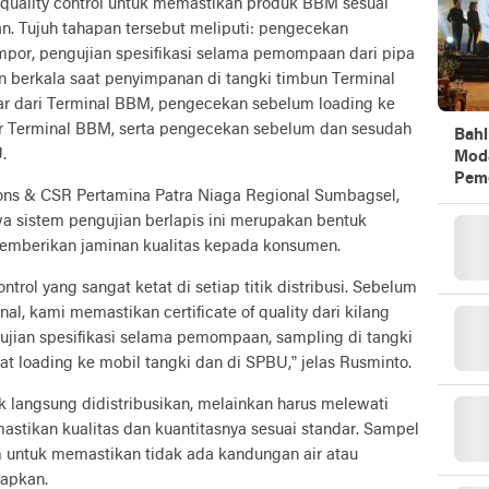
quality control untuk memastikan produk BBM sesuai
an. Tujuh tahapan tersebut meliputi: pengecekan
u impor, pengujian spesifikasi selama pemompaan dari pipa
an berkala saat penyimpanan di tangki timbun Terminal
r dari Terminal BBM, pengecekan sebelum loading ke
uar Terminal BBM, serta pengecekan sebelum dan sesudah
Bahl
.
Mod
Peme
ons & CSR Pertamina Patra Niaga Regional Sumbagsel,
 sistem pengujian berlapis ini merupakan bentuk
mberikan jaminan kualitas kepada konsumen.
trol yang sangat ketat di setiap titik distribusi. Sebelum
l, kami memastikan certificate of quality dari kilang
ujian spesifikasi selama pemompaan, sampling di tangki
t loading ke mobil tangki dan di SPBU,” jelas Rusminto.
k langsung didistribusikan, melainkan harus melewati
stikan kualitas dan kuantitasnya sesuai standar. Sampel
m untuk memastikan tidak ada kandungan air atau
tapkan.