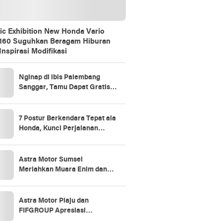
ic Exhibition New Honda Vario
160 Suguhkan Beragam Hiburan
Inspirasi Modifikasi
Nginap di ibis Palembang
Sanggar, Tamu Dapat Gratis 1
Jam Massage Lewat Promo
“Stay Longer, Relax Better”
7 Postur Berkendara Tepat ala
Honda, Kunci Perjalanan
Aman dan Nyaman
Astra Motor Sumsel
Meriahkan Muara Enim dan
Prabumulih Lewat Vario 160
Evo-Nation
Astra Motor Plaju dan
FIFGROUP Apresiasi
Konsumen Loyal Lewat