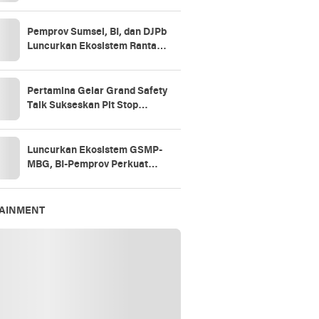
Pemprov Sumsel, BI, dan DJPb
Luncurkan Ekosistem Rantai
Pasok GSMP–MBG
Pertamina Gelar Grand Safety
Talk Sukseskan Pit Stop
Tahap II 2026
Luncurkan Ekosistem GSMP-
MBG, BI-Pemprov Perkuat
Ketahanan
Pangan,Kendalikan Inflasi
TAINMENT