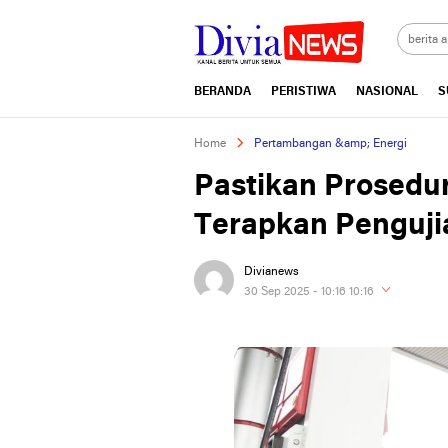
divianews.com
BERANDA
PERISTIWA
NASIONAL
S
Home
Pertambangan &amp; Energi
Pastikan Prosedu
Terapkan Penguji
Divianews
30 Sep 2025 - 10:16 10:16