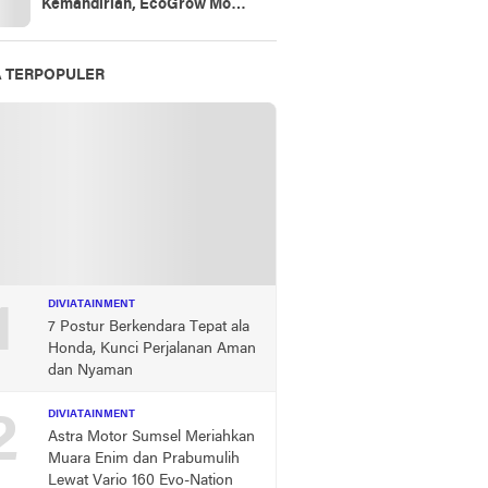
Kemandirian, EcoGrow Mom
PTBA Tumbuhkan Harapan
Perempuan Desa di Tanjung
Karangan
A TERPOPULER
1
DIVIATAINMENT
7 Postur Berkendara Tepat ala
Honda, Kunci Perjalanan Aman
dan Nyaman
2
DIVIATAINMENT
Astra Motor Sumsel Meriahkan
Muara Enim dan Prabumulih
Lewat Vario 160 Evo-Nation