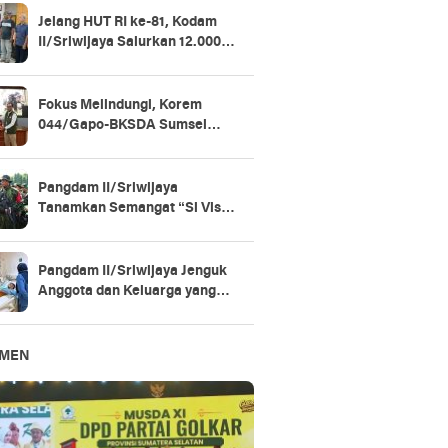
Jelang HUT RI ke-81, Kodam
II/Sriwijaya Salurkan 12.000
Paket Sembako untuk Warga
Fokus Melindungi, Korem
044/Gapo-BKSDA Sumsel
Perkuat Sinergi Konservasi
Gajah Sumatera
Pangdam II/Sriwijaya
Tanamkan Semangat “Si Vis
Pacem, Para Bellum” di Yonif
147/KGJ
Pangdam II/Sriwijaya Jenguk
Anggota dan Keluarga yang
Dirawat di RSPAD Gatot
Soebroto​
EMEN