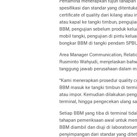
Pertamina menerapkan tujuh tahapan 
spesifikasi dan standar yang ditentuk
certificate of quality dari kilang ata
atau kapal ke tangki timbun, penguji
BBM, pengujian sebelum produk kelua
mobil tangki, pengujian di pintu kel
bongkar BBM di tangki pendam SPBU
Area Manager Communication, Relati
Rusminto Wahyudi, menjelaskan bahwa
tanggung jawab perusahaan dalam me
“Kami menerapkan prosedur quality con
BBM masuk ke tangki timbun di termina
atau impor. Kemudian dilakukan peng
terminal, hingga pengecekan ulang saa
Setiap BBM yang tiba di terminal tida
tahapan pemeriksaan awal untuk mema
BBM diambil dan diuji di laboratoriu
penyimpangan dari standar yang dite