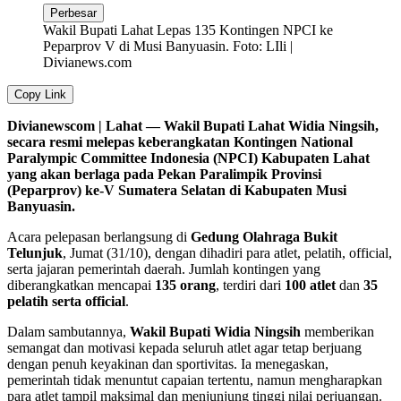
Perbesar
Wakil Bupati Lahat Lepas 135 Kontingen NPCI ke
Peparprov V di Musi Banyuasin. Foto: LIli |
Divianews.com
Copy Link
Divianewscom | Lahat — Wakil Bupati Lahat Widia Ningsih,
secara resmi melepas keberangkatan Kontingen National
Paralympic Committee Indonesia (NPCI) Kabupaten Lahat
yang akan berlaga pada Pekan Paralimpik Provinsi
(Peparprov) ke-V Sumatera Selatan di Kabupaten Musi
Banyuasin.
Acara pelepasan berlangsung di
Gedung Olahraga Bukit
Telunjuk
, Jumat (31/10), dengan dihadiri para atlet, pelatih, official,
serta jajaran pemerintah daerah. Jumlah kontingen yang
diberangkatkan mencapai
135 orang
, terdiri dari
100 atlet
dan
35
pelatih serta official
.
Dalam sambutannya,
Wakil Bupati Widia Ningsih
memberikan
semangat dan motivasi kepada seluruh atlet agar tetap berjuang
dengan penuh keyakinan dan sportivitas. Ia menegaskan,
pemerintah tidak menuntut capaian tertentu, namun mengharapkan
para atlet tampil maksimal dan menjunjung tinggi nilai perjuangan.