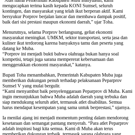
“Atas nama Pemerintah Kabupaten Musi Banyuasin, kami
mengucapkan terima kasih kepada KONI Sumsel, seluruh
kontingen, dan masyarakat yang telah ikut berperan aktif. Kami
bersyukur Porprov berjalan lancar dan membawa dampak positif,
baik dari sisi prestasi maupun ekonomi daerah,” ujar Toha.
Menurutnya, selama Porprov berlangsung, geliat ekonomi
masyarakat meningkat. UMKM, sektor transportasi, serta jasa dan
kuliner ikut terdorong karena banyaknya tamu dan peserta yang
datang ke Muba.
“Porprov ini menjadi bukti bahwa olahraga bukan hanya soal
kompetisi, tetapi juga sarana mempererat kebersamaan dan
menggerakkan ekonomi masyarakat,” katanya.
Bupati Toha menambahkan, Pemerintah Kabupaten Muba juga
memberikan dukungan penuh terhadap pelaksanaan Peparprov
Sumsel V yang mulai bergulir.
“Kami menyambut baik penyelenggaraan Peparprov di Muba. Kami
ingin menunjukkan bahwa Muba adalah daerah yang terbuka dan
siap mendukung seluruh atlet, termasuk atlet disabilitas. Semua
harus mendapat kesempatan yang sama untuk berprestasi,” ujarnya.
Ia menilai ajang ini menjadi momentum penting dalam mendorong
kesetaraan dan semangat pantang menyerah. “Para atlet Peparprov
adalah inspirasi bagi kita semua. Kami di Muba akan terus
memberikan dukungan terbaik, termasuk sarana olahraga yang