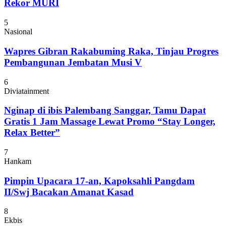
Rekor MURI
5
Nasional
Wapres Gibran Rakabuming Raka, Tinjau Progres
Pembangunan Jembatan Musi V
6
Diviatainment
Nginap di ibis Palembang Sanggar, Tamu Dapat
Gratis 1 Jam Massage Lewat Promo “Stay Longer,
Relax Better”
7
Hankam
Pimpin Upacara 17-an, Kapoksahli Pangdam
II/Swj Bacakan Amanat Kasad
8
Ekbis