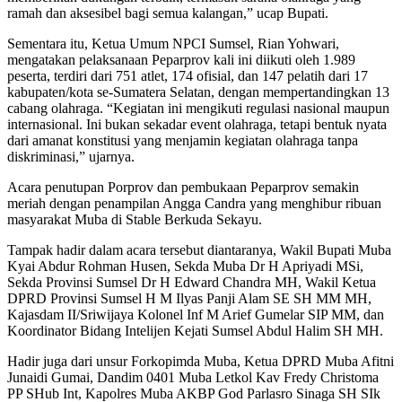
ramah dan aksesibel bagi semua kalangan,” ucap Bupati.
Sementara itu, Ketua Umum NPCI Sumsel, Rian Yohwari,
mengatakan pelaksanaan Peparprov kali ini diikuti oleh 1.989
peserta, terdiri dari 751 atlet, 174 ofisial, dan 147 pelatih dari 17
kabupaten/kota se-Sumatera Selatan, dengan mempertandingkan 13
cabang olahraga. “Kegiatan ini mengikuti regulasi nasional maupun
internasional. Ini bukan sekadar event olahraga, tetapi bentuk nyata
dari amanat konstitusi yang menjamin kegiatan olahraga tanpa
diskriminasi,” ujarnya.
Acara penutupan Porprov dan pembukaan Peparprov semakin
meriah dengan penampilan Angga Candra yang menghibur ribuan
masyarakat Muba di Stable Berkuda Sekayu.
Tampak hadir dalam acara tersebut diantaranya, Wakil Bupati Muba
Kyai Abdur Rohman Husen, Sekda Muba Dr H Apriyadi MSi,
Sekda Provinsi Sumsel Dr H Edward Chandra MH, Wakil Ketua
DPRD Provinsi Sumsel H M Ilyas Panji Alam SE SH MM MH,
Kajasdam II/Sriwijaya Kolonel Inf M Arief Gumelar SIP MM, dan
Koordinator Bidang Intelijen Kejati Sumsel Abdul Halim SH MH.
Hadir juga dari unsur Forkopimda Muba, Ketua DPRD Muba Afitni
Junaidi Gumai, Dandim 0401 Muba Letkol Kav Fredy Christoma
PP SHub Int, Kapolres Muba AKBP God Parlasro Sinaga SH SIk