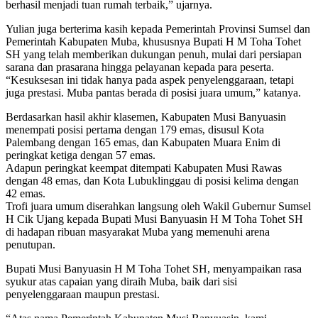
berhasil menjadi tuan rumah terbaik,” ujarnya.
Yulian juga berterima kasih kepada Pemerintah Provinsi Sumsel dan
Pemerintah Kabupaten Muba, khususnya Bupati H M Toha Tohet
SH yang telah memberikan dukungan penuh, mulai dari persiapan
sarana dan prasarana hingga pelayanan kepada para peserta.
“Kesuksesan ini tidak hanya pada aspek penyelenggaraan, tetapi
juga prestasi. Muba pantas berada di posisi juara umum,” katanya.
Berdasarkan hasil akhir klasemen, Kabupaten Musi Banyuasin
menempati posisi pertama dengan 179 emas, disusul Kota
Palembang dengan 165 emas, dan Kabupaten Muara Enim di
peringkat ketiga dengan 57 emas.
Adapun peringkat keempat ditempati Kabupaten Musi Rawas
dengan 48 emas, dan Kota Lubuklinggau di posisi kelima dengan
42 emas.
Trofi juara umum diserahkan langsung oleh Wakil Gubernur Sumsel
H Cik Ujang kepada Bupati Musi Banyuasin H M Toha Tohet SH
di hadapan ribuan masyarakat Muba yang memenuhi arena
penutupan.
Bupati Musi Banyuasin H M Toha Tohet SH, menyampaikan rasa
syukur atas capaian yang diraih Muba, baik dari sisi
penyelenggaraan maupun prestasi.