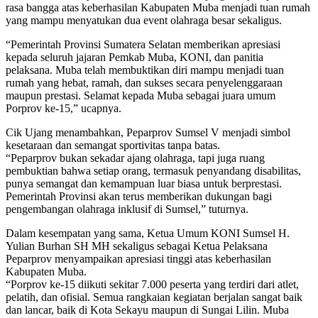
rasa bangga atas keberhasilan Kabupaten Muba menjadi tuan rumah
yang mampu menyatukan dua event olahraga besar sekaligus.
“Pemerintah Provinsi Sumatera Selatan memberikan apresiasi
kepada seluruh jajaran Pemkab Muba, KONI, dan panitia
pelaksana. Muba telah membuktikan diri mampu menjadi tuan
rumah yang hebat, ramah, dan sukses secara penyelenggaraan
maupun prestasi. Selamat kepada Muba sebagai juara umum
Porprov ke-15,” ucapnya.
Cik Ujang menambahkan, Peparprov Sumsel V menjadi simbol
kesetaraan dan semangat sportivitas tanpa batas.
“Peparprov bukan sekadar ajang olahraga, tapi juga ruang
pembuktian bahwa setiap orang, termasuk penyandang disabilitas,
punya semangat dan kemampuan luar biasa untuk berprestasi.
Pemerintah Provinsi akan terus memberikan dukungan bagi
pengembangan olahraga inklusif di Sumsel,” tuturnya.
Dalam kesempatan yang sama, Ketua Umum KONI Sumsel H.
Yulian Burhan SH MH sekaligus sebagai Ketua Pelaksana
Peparprov menyampaikan apresiasi tinggi atas keberhasilan
Kabupaten Muba.
“Porprov ke-15 diikuti sekitar 7.000 peserta yang terdiri dari atlet,
pelatih, dan ofisial. Semua rangkaian kegiatan berjalan sangat baik
dan lancar, baik di Kota Sekayu maupun di Sungai Lilin. Muba