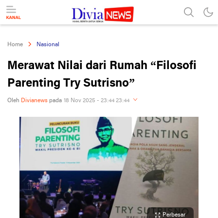
divianews.com
Home
Nasional
Merawat Nilai dari Rumah “Filosofi
Parenting Try Sutrisno”
Oleh
Divianews
pada
18 Nov 2025 - 23:44 23:44
Perbesar