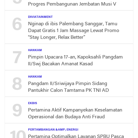
Progres Pembangunan Jembatan Musi V
6
DIVIATAINMENT
Nginap di ibis Palembang Sanggar, Tamu
Dapat Gratis 1 Jam Massage Lewat Promo
“Stay Longer, Relax Better”
7
HANKAM
Pimpin Upacara 17-an, Kapoksahli Pangdam
II/Swj Bacakan Amanat Kasad
8
HANKAM
Pangdam II/Sriwijaya Pimpin Sidang
Pantukhir Calon Tamtama PK TNI AD
9
EKBIS
Pertamina Aktif Kampanyekan Keselamatan
Operasional dan Budaya Anti Fraud
10
PERTAMBANGAN &AMP; ENERGI
Pertamina Optimalkan Layanan SPBU Pasca