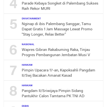
4
Parade Kebaya Songket di Palembang Sukses
Raih Rekor MURI
5
DIVIATAINMENT
Nginap di ibis Palembang Sanggar, Tamu
Dapat Gratis 1 Jam Massage Lewat Promo
“Stay Longer, Relax Better”
6
NASIONAL
Wapres Gibran Rakabuming Raka, Tinjau
Progres Pembangunan Jembatan Musi V
7
HANKAM
Pimpin Upacara 17-an, Kapoksahli Pangdam
II/Swj Bacakan Amanat Kasad
8
HANKAM
Pangdam II/Sriwijaya Pimpin Sidang
Pantukhir Calon Tamtama PK TNI AD
EKBIS