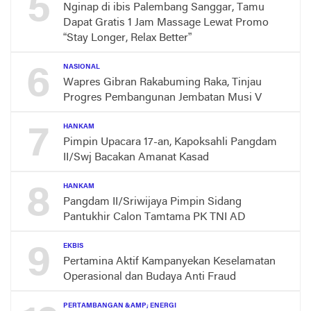
5
Nginap di ibis Palembang Sanggar, Tamu
Dapat Gratis 1 Jam Massage Lewat Promo
“Stay Longer, Relax Better”
6
NASIONAL
Wapres Gibran Rakabuming Raka, Tinjau
Progres Pembangunan Jembatan Musi V
7
HANKAM
Pimpin Upacara 17-an, Kapoksahli Pangdam
II/Swj Bacakan Amanat Kasad
8
HANKAM
Pangdam II/Sriwijaya Pimpin Sidang
Pantukhir Calon Tamtama PK TNI AD
9
EKBIS
Pertamina Aktif Kampanyekan Keselamatan
Operasional dan Budaya Anti Fraud
PERTAMBANGAN &AMP; ENERGI