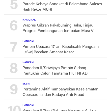
5
Parade Kebaya Songket di Palembang Sukses
Raih Rekor MURI
6
NASIONAL
Wapres Gibran Rakabuming Raka, Tinjau
Progres Pembangunan Jembatan Musi V
7
HANKAM
Pimpin Upacara 17-an, Kapoksahli Pangdam
II/Swj Bacakan Amanat Kasad
8
HANKAM
Pangdam II/Sriwijaya Pimpin Sidang
Pantukhir Calon Tamtama PK TNI AD
9
EKBIS
Pertamina Aktif Kampanyekan Keselamatan
Operasional dan Budaya Anti Fraud
HANKAM
Pangdam II/Swj Olahraga Bersama PJU dan