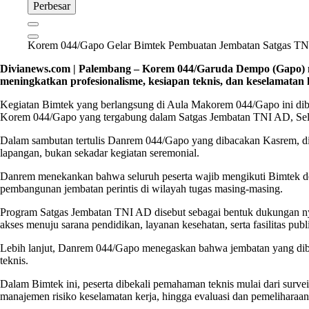
Perbesar
Korem 044/Gapo Gelar Bimtek Pembuatan Jembatan Satgas TN
Divianews.com | Palembang – Korem 044/Garuda Dempo (Gapo) m
meningkatkan profesionalisme, kesiapan teknis, dan keselamatan
Kegiatan Bimtek yang berlangsung di Aula Makorem 044/Gapo ini dibu
Korem 044/Gapo yang tergabung dalam Satgas Jembatan TNI AD, Sela
Dalam sambutan tertulis Danrem 044/Gapo yang dibacakan Kasrem, dit
lapangan, bukan sekadar kegiatan seremonial.
Danrem menekankan bahwa seluruh peserta wajib mengikuti Bimtek deng
pembangunan jembatan perintis di wilayah tugas masing-masing.
Program Satgas Jembatan TNI AD disebut sebagai bentuk dukungan nyat
akses menuju sarana pendidikan, layanan kesehatan, serta fasilitas publ
Lebih lanjut, Danrem 044/Gapo menegaskan bahwa jembatan yang diban
teknis.
Dalam Bimtek ini, peserta dibekali pemahaman teknis mulai dari survei
manajemen risiko keselamatan kerja, hingga evaluasi dan pemelihara