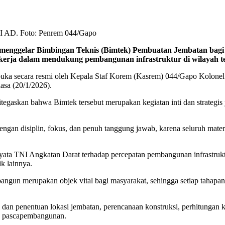
I AD. Foto: Penrem 044/Gapo
enggelar Bimbingan Teknis (Bimtek) Pembuatan Jembatan bagi 
 kerja dalam mendukung pembangunan infrastruktur di wilayah ter
ka secara resmi oleh Kepala Staf Korem (Kasrem) 044/Gapo Kolonel In
sa (20/1/2026).
egaskan bahwa Bimtek tersebut merupakan kegiatan inti dan strategis
an disiplin, fokus, dan penuh tanggung jawab, karena seluruh materi
a TNI Angkatan Darat terhadap percepatan pembangunan infrastruktur 
ik lainnya.
gun merupakan objek vital bagi masyarakat, sehingga setiap tahapan 
 dan penentuan lokasi jembatan, perencanaan konstruksi, perhitungan ke
an pascapembangunan.