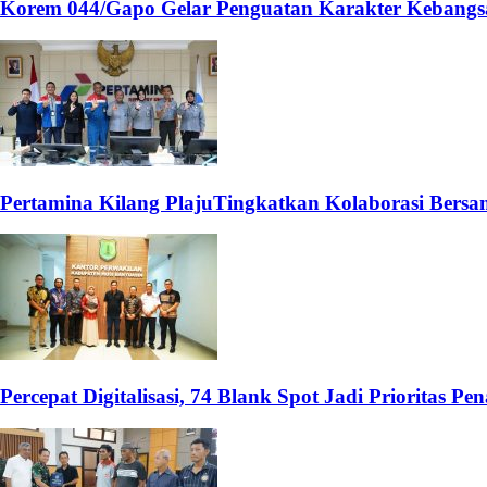
Korem 044/Gapo Gelar Penguatan Karakter Kebangs
Pertamina Kilang PlajuTingkatkan Kolaborasi Ber
Percepat Digitalisasi, 74 Blank Spot Jadi Prioritas 