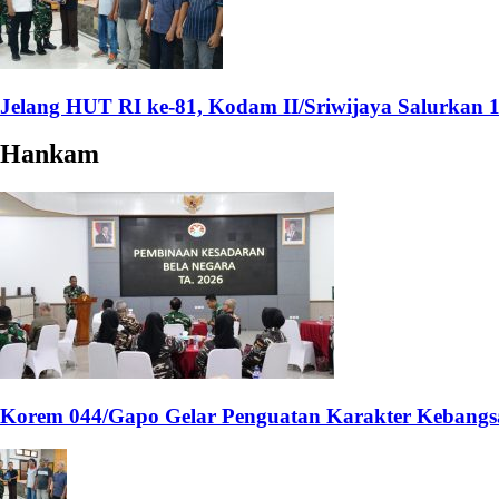
Jelang HUT RI ke-81, Kodam II/Sriwijaya Salurkan
Hankam
Korem 044/Gapo Gelar Penguatan Karakter Kebangs