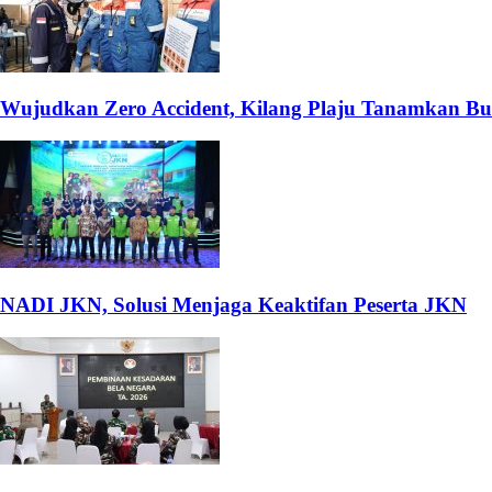
Wujudkan Zero Accident, Kilang Plaju Tanamkan 
NADI JKN, Solusi Menjaga Keaktifan Peserta JKN