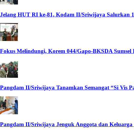
Jelang HUT RI ke-81, Kodam II/Sriwijaya Salurkan
Fokus Melindungi, Korem 044/Gapo-BKSDA Sumsel Pe
Pangdam II/Sriwijaya Tanamkan Semangat “Si Vis Pa
Pangdam II/Sriwijaya Jenguk Anggota dan Keluarga 