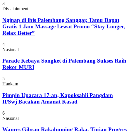
3
Diviatainment
Nginap di ibis Palembang Sanggar, Tamu Dapat
Gratis 1 Jam Massage Lewat Promo “Stay Longer,
Relax Better”
4
Nasional
Parade Kebaya Songket di Palembang Sukses Raih
Rekor MURI
5
Hankam
Pimpin Upacara 17-an, Kapoksahli Pangdam
II/Swj Bacakan Amanat Kasad
6
Nasional
Wapres Gibran Rakabuming Raka, Tinjau Progres