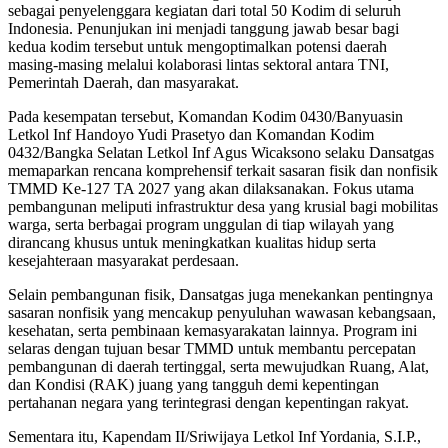
sebagai penyelenggara kegiatan dari total 50 Kodim di seluruh
Indonesia. Penunjukan ini menjadi tanggung jawab besar bagi
kedua kodim tersebut untuk mengoptimalkan potensi daerah
masing-masing melalui kolaborasi lintas sektoral antara TNI,
Pemerintah Daerah, dan masyarakat.
Pada kesempatan tersebut, Komandan Kodim 0430/Banyuasin
Letkol Inf Handoyo Yudi Prasetyo dan Komandan Kodim
0432/Bangka Selatan Letkol Inf Agus Wicaksono selaku Dansatgas
memaparkan rencana komprehensif terkait sasaran fisik dan nonfisik
TMMD Ke-127 TA 2027 yang akan dilaksanakan. Fokus utama
pembangunan meliputi infrastruktur desa yang krusial bagi mobilitas
warga, serta berbagai program unggulan di tiap wilayah yang
dirancang khusus untuk meningkatkan kualitas hidup serta
kesejahteraan masyarakat perdesaan.
Selain pembangunan fisik, Dansatgas juga menekankan pentingnya
sasaran nonfisik yang mencakup penyuluhan wawasan kebangsaan,
kesehatan, serta pembinaan kemasyarakatan lainnya. Program ini
selaras dengan tujuan besar TMMD untuk membantu percepatan
pembangunan di daerah tertinggal, serta mewujudkan Ruang, Alat,
dan Kondisi (RAK) juang yang tangguh demi kepentingan
pertahanan negara yang terintegrasi dengan kepentingan rakyat.
Sementara itu, Kapendam II/Sriwijaya Letkol Inf Yordania, S.I.P.,