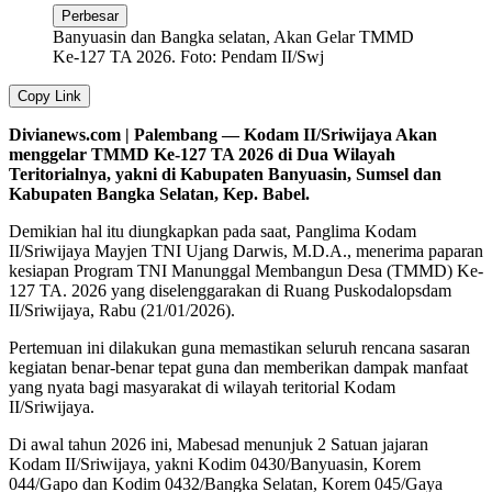
Perbesar
Banyuasin dan Bangka selatan, Akan Gelar TMMD
Ke-127 TA 2026. Foto: Pendam II/Swj
Copy Link
Divianews.com | Palembang — Kodam II/Sriwijaya Akan
menggelar TMMD Ke-127 TA 2026 di Dua Wilayah
Teritorialnya, yakni di Kabupaten Banyuasin, Sumsel dan
Kabupaten Bangka Selatan, Kep. Babel.
Demikian hal itu diungkapkan pada saat, Panglima Kodam
II/Sriwijaya Mayjen TNI Ujang Darwis, M.D.A., menerima paparan
kesiapan Program TNI Manunggal Membangun Desa (TMMD) Ke-
127 TA. 2026 yang diselenggarakan di Ruang Puskodalopsdam
II/Sriwijaya, Rabu (21/01/2026).
Pertemuan ini dilakukan guna memastikan seluruh rencana sasaran
kegiatan benar-benar tepat guna dan memberikan dampak manfaat
yang nyata bagi masyarakat di wilayah teritorial Kodam
II/Sriwijaya.
Di awal tahun 2026 ini, Mabesad menunjuk 2 Satuan jajaran
Kodam II/Sriwijaya, yakni Kodim 0430/Banyuasin, Korem
044/Gapo dan Kodim 0432/Bangka Selatan, Korem 045/Gaya