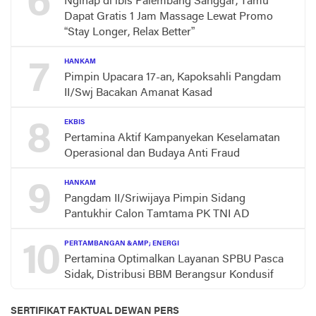
6
Nginap di ibis Palembang Sanggar, Tamu
Dapat Gratis 1 Jam Massage Lewat Promo
“Stay Longer, Relax Better”
7
HANKAM
Pimpin Upacara 17-an, Kapoksahli Pangdam
II/Swj Bacakan Amanat Kasad
8
EKBIS
Pertamina Aktif Kampanyekan Keselamatan
Operasional dan Budaya Anti Fraud
9
HANKAM
Pangdam II/Sriwijaya Pimpin Sidang
Pantukhir Calon Tamtama PK TNI AD
10
PERTAMBANGAN &AMP; ENERGI
Pertamina Optimalkan Layanan SPBU Pasca
Sidak, Distribusi BBM Berangsur Kondusif
SERTIFIKAT FAKTUAL DEWAN PERS