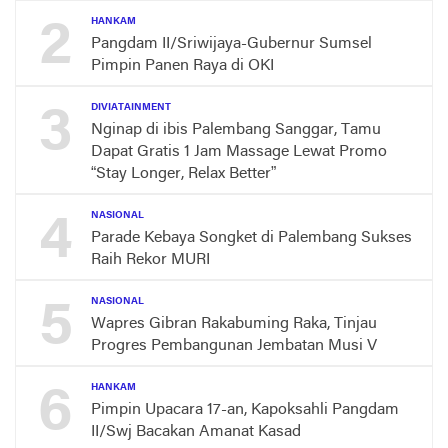
2
HANKAM
Pangdam II/Sriwijaya-Gubernur Sumsel
Pimpin Panen Raya di OKI
3
DIVIATAINMENT
Nginap di ibis Palembang Sanggar, Tamu
Dapat Gratis 1 Jam Massage Lewat Promo
“Stay Longer, Relax Better”
4
NASIONAL
Parade Kebaya Songket di Palembang Sukses
Raih Rekor MURI
5
NASIONAL
Wapres Gibran Rakabuming Raka, Tinjau
Progres Pembangunan Jembatan Musi V
6
HANKAM
Pimpin Upacara 17-an, Kapoksahli Pangdam
II/Swj Bacakan Amanat Kasad