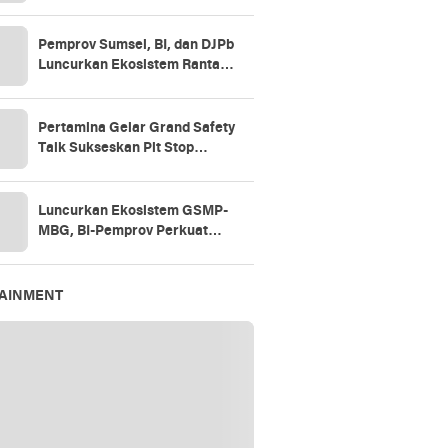
Pemprov Sumsel, BI, dan DJPb
Luncurkan Ekosistem Rantai
Pasok GSMP–MBG
Pertamina Gelar Grand Safety
Talk Sukseskan Pit Stop
Tahap II 2026
Luncurkan Ekosistem GSMP-
MBG, BI-Pemprov Perkuat
Ketahanan
Pangan,Kendalikan Inflasi
TAINMENT