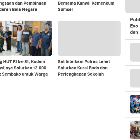
ngsaan dan Pembinaan
Bersama Kanwil Kemenkum
daran Bela Negara
Sumsel
Publ
Evo 
dan 
g HUT RI ke-81, Kodam
Sat Intelkam Polres Lahat
iwijaya Salurkan 12.000
Salurkan Kursi Roda dan
t Sembako untuk Warga
Perlengkapan Sekolah