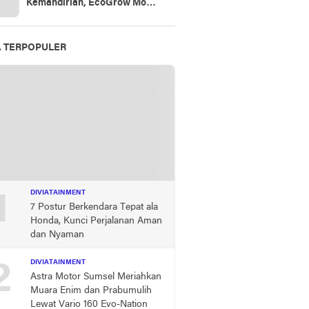
Kemandirian, EcoGrow Mom
PTBA Tumbuhkan Harapan
Perempuan Desa di Tanjung
Karangan
A TERPOPULER
1
DIVIATAINMENT
7 Postur Berkendara Tepat ala
Honda, Kunci Perjalanan Aman
dan Nyaman
2
DIVIATAINMENT
Astra Motor Sumsel Meriahkan
Muara Enim dan Prabumulih
Lewat Vario 160 Evo-Nation