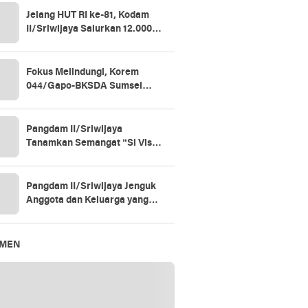
Jelang HUT RI ke-81, Kodam
II/Sriwijaya Salurkan 12.000
Paket Sembako untuk Warga
Fokus Melindungi, Korem
044/Gapo-BKSDA Sumsel
Perkuat Sinergi Konservasi
Gajah Sumatera
Pangdam II/Sriwijaya
Tanamkan Semangat “Si Vis
Pacem, Para Bellum” di Yonif
147/KGJ
Pangdam II/Sriwijaya Jenguk
Anggota dan Keluarga yang
Dirawat di RSPAD Gatot
Soebroto​
EMEN