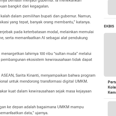
irnya berhasil menjadi gubernur. Ia menekankan
an bangkit dari kegagalan.
ah kalah dalam pemilihan bupati dan gubernur. Namun,
ikasi yang tepat, banyak orang membantu,” katanya.
EKBIS
 terjebak pada keterbatasan modal, melainkan memulai
e, serta memanfaatkan AI sebagai alat pendukung
, menargetkan lahirnya 100 ribu “sultan muda” melalui
at pembangunan ekosistem kewirausahaan tidak dapat
IM ASEAN, Sarita Kinanti, menyampaikan bahwa program
egional untuk mendorong transformasi digital UMKM.
Pert
Kola
i akar kuat dalam kewirausahaan sejak masa kejayaan
Kem
angan ke depan adalah bagaimana UMKM mampu
memanfaatkan data,” ujarnya.