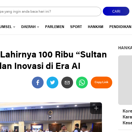
CARI
UMSEL
DAERAH
PARLEMEN
SPORT
HANKAM
PENDIDIKAN
HANK
Lahirnya 100 Ribu “Sultan
an Inovasi di Era AI
Copy Link
Kore
Kara
Kesa