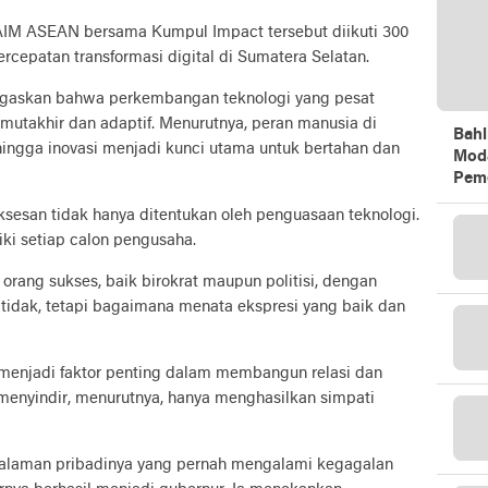
AIM ASEAN bersama Kumpul Impact tersebut diikuti 300
cepatan transformasi digital di Sumatera Selatan.
gaskan bahwa perkembangan teknologi yang pesat
mutakhir dan adaptif. Menurutnya, peran manusia di
Bahl
ehingga inovasi menjadi kunci utama untuk bertahan dan
Mod
Peme
esan tidak hanya ditentukan oleh penguasaan teknologi.
ki setiap calon pengusaha.
 orang sukses, baik birokrat maupun politisi, dengan
tidak, tetapi bagaimana menata ekspresi yang baik dan
a menjadi faktor penting dalam membangun relasi dan
menyindir, menurutnya, hanya menghasilkan simpati
laman pribadinya yang pernah mengalami kegagalan