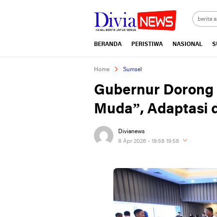
divianews.com
BERANDA
PERISTIWA
NASIONAL
S
Home
Sumsel
Gubernur Dorong 
Muda”, Adaptasi d
Divianews
8 Apr 2026 - 19:58 19:58