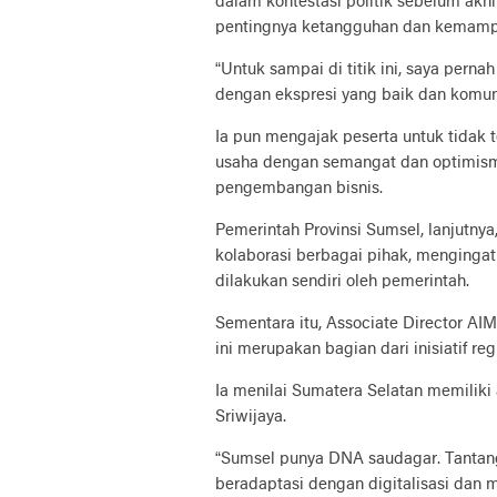
dalam kontestasi politik sebelum akh
pentingnya ketangguhan dan kemampu
“Untuk sampai di titik ini, saya pern
dengan ekspresi yang baik dan komun
Ia pun mengajak peserta untuk tidak
usaha dengan semangat dan optimism
pengembangan bisnis.
Pemerintah Provinsi Sumsel, lanjutnya
kolaborasi berbagai pihak, menging
dilakukan sendiri oleh pemerintah.
Sementara itu, Associate Director A
ini merupakan bagian dari inisiatif r
Ia menilai Sumatera Selatan memilik
Sriwijaya.
“Sumsel punya DNA saudagar. Tant
beradaptasi dengan digitalisasi dan 