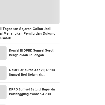
il Tegaskan Sejarah Golkar Jadi
al Menangkan Pemilu dan Dukung
rintah
Komisi III DPRD Sumsel Soroti
Pengelolaan Keuangan
Daerah, BPKAD Ogan Ilir Jadi
Rujukan
Gelar Paripurna XXXVII, DPRD
Sumsel Beri Sejumlah
Rekomendasi untuk Perbaikan
Tata Kelola Keuangan
DPRD Sumsel Setujui Raperda
Pertanggungjawaban APBD
2025, Soroti SiLPA hingga
Kinerja BUMD