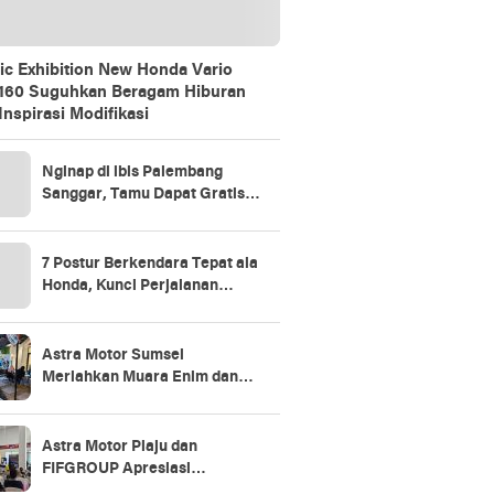
ic Exhibition New Honda Vario
160 Suguhkan Beragam Hiburan
Inspirasi Modifikasi
Nginap di ibis Palembang
Sanggar, Tamu Dapat Gratis 1
Jam Massage Lewat Promo
“Stay Longer, Relax Better”
7 Postur Berkendara Tepat ala
Honda, Kunci Perjalanan
Aman dan Nyaman
Astra Motor Sumsel
Meriahkan Muara Enim dan
Prabumulih Lewat Vario 160
Evo-Nation
Astra Motor Plaju dan
FIFGROUP Apresiasi
Konsumen Loyal Lewat