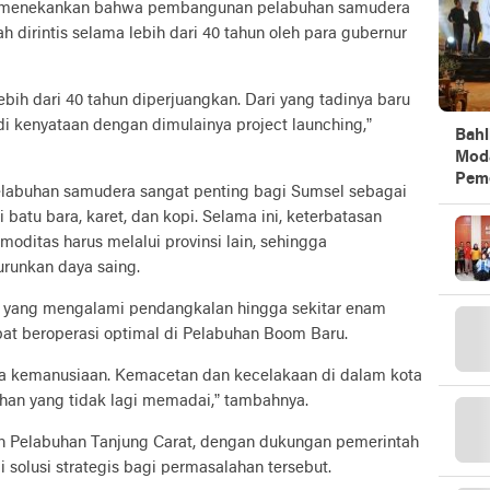
u menekankan bahwa pembangunan pelabuhan samudera
h dirintis selama lebih dari 40 tahun oleh para gubernur
lebih dari 40 tahun diperjuangkan. Dari yang tadinya baru
jadi kenyataan dengan dimulainya project launching,”
Bahl
Mod
Peme
labuhan samudera sangat penting bagi Sumsel sebagai
batu bara, karet, dan kopi. Selama ini, keterbatasan
oditas harus melalui provinsi lain, sehingga
urunkan daya saing.
si yang mengalami pendangkalan hingga sekitar enam
pat beroperasi optimal di Pelabuhan Boom Baru.
juga kemanusiaan. Kemacetan dan kecelakaan di dalam kota
han yang tidak lagi memadai,” tambahnya.
 Pelabuhan Tanjung Carat, dengan dukungan pemerintah
 solusi strategis bagi permasalahan tersebut.