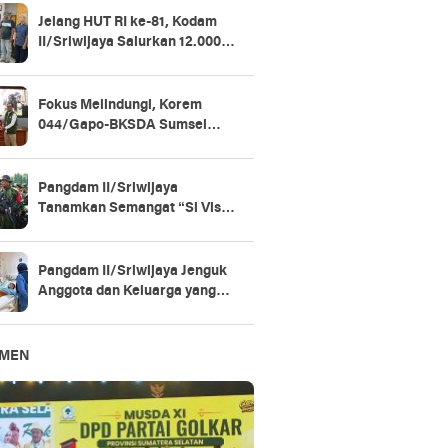
Jelang HUT RI ke-81, Kodam
II/Sriwijaya Salurkan 12.000
Paket Sembako untuk Warga
Fokus Melindungi, Korem
044/Gapo-BKSDA Sumsel
Perkuat Sinergi Konservasi
Gajah Sumatera
Pangdam II/Sriwijaya
Tanamkan Semangat “Si Vis
Pacem, Para Bellum” di Yonif
147/KGJ
Pangdam II/Sriwijaya Jenguk
Anggota dan Keluarga yang
Dirawat di RSPAD Gatot
Soebroto​
EMEN