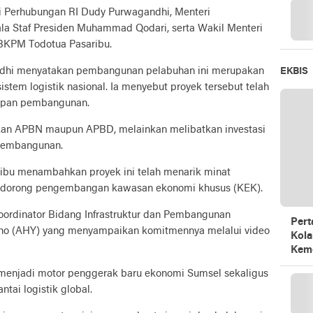
ri Perhubungan RI Dudy Purwagandhi, Menteri
a Staf Presiden Muhammad Qodari, serta Wakil Menteri
a BKPM Todotua Pasaribu.
dhi menyatakan pembangunan pelabuhan ini merupakan
EKBIS
stem logistik nasional. Ia menyebut proyek tersebut telah
hapan pembangunan.
nakan APBN maupun APBD, melainkan melibatkan investasi
 pembangunan.
ribu menambahkan proyek ini telah menarik minat
endorong pengembangan kawasan ekonomi khusus (KEK).
oordinator Bidang Infrastruktur dan Pembangunan
Pert
no (AHY) yang menyampaikan komitmennya melalui video
Kola
Kem
menjadi motor penggerak baru ekonomi Sumsel sekaligus
tai logistik global.