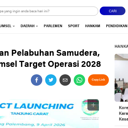
CARI
UMSEL
DAERAH
PARLEMEN
SPORT
HANKAM
PENDIDIKAN
HANK
an Pelabuhan Samudera,
umsel Target Operasi 2028
Copy Link
Kore
Kara
Kesa