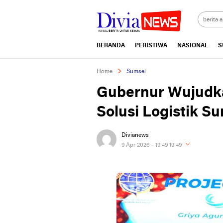
divianews.com
BERANDA
PERISTIWA
NASIONAL
S
Home
Sumsel
Gubernur Wujudk
Solusi Logistik S
Divianews
9 Apr 2026 - 19:49 19:49