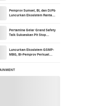
Pemprov Sumsel, BI, dan DJPb
Luncurkan Ekosistem Rantai
Pasok GSMP–MBG
Pertamina Gelar Grand Safety
Talk Sukseskan Pit Stop
Tahap II 2026
Luncurkan Ekosistem GSMP-
MBG, BI-Pemprov Perkuat
Ketahanan
Pangan,Kendalikan Inflasi
TAINMENT