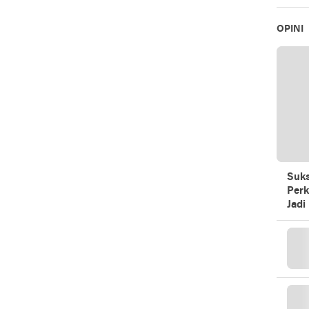
OPINI
Suks
Perk
Jadi