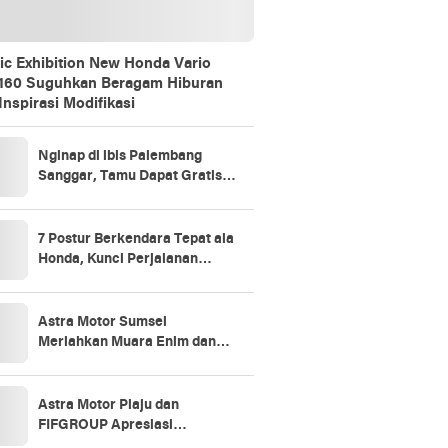
ic Exhibition New Honda Vario
160 Suguhkan Beragam Hiburan
Inspirasi Modifikasi
Nginap di ibis Palembang
Sanggar, Tamu Dapat Gratis 1
Jam Massage Lewat Promo
“Stay Longer, Relax Better”
7 Postur Berkendara Tepat ala
Honda, Kunci Perjalanan
Aman dan Nyaman
Astra Motor Sumsel
Meriahkan Muara Enim dan
Prabumulih Lewat Vario 160
Evo-Nation
Astra Motor Plaju dan
FIFGROUP Apresiasi
Konsumen Loyal Lewat