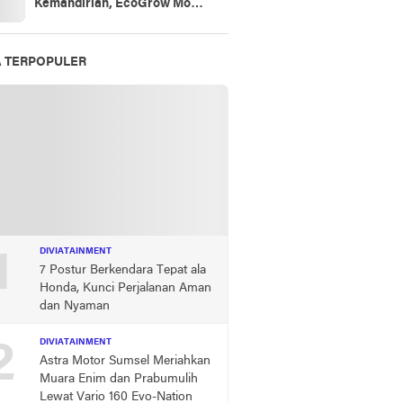
Kemandirian, EcoGrow Mom
PTBA Tumbuhkan Harapan
Perempuan Desa di Tanjung
Karangan
A TERPOPULER
1
DIVIATAINMENT
7 Postur Berkendara Tepat ala
Honda, Kunci Perjalanan Aman
dan Nyaman
2
DIVIATAINMENT
Astra Motor Sumsel Meriahkan
Muara Enim dan Prabumulih
Lewat Vario 160 Evo-Nation