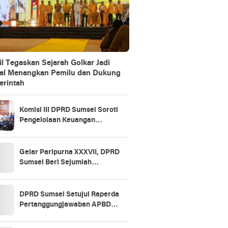
il Tegaskan Sejarah Golkar Jadi
al Menangkan Pemilu dan Dukung
rintah
Komisi III DPRD Sumsel Soroti
Pengelolaan Keuangan
Daerah, BPKAD Ogan Ilir Jadi
Rujukan
Gelar Paripurna XXXVII, DPRD
Sumsel Beri Sejumlah
Rekomendasi untuk Perbaikan
Tata Kelola Keuangan
DPRD Sumsel Setujui Raperda
Pertanggungjawaban APBD
2025, Soroti SiLPA hingga
Kinerja BUMD