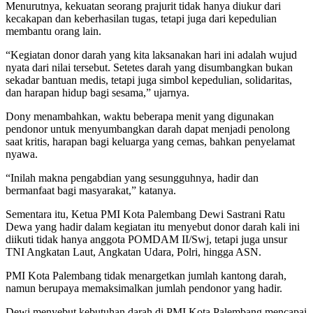
Menurutnya, kekuatan seorang prajurit tidak hanya diukur dari
kecakapan dan keberhasilan tugas, tetapi juga dari kepedulian
membantu orang lain.
“Kegiatan donor darah yang kita laksanakan hari ini adalah wujud
nyata dari nilai tersebut. Setetes darah yang disumbangkan bukan
sekadar bantuan medis, tetapi juga simbol kepedulian, solidaritas,
dan harapan hidup bagi sesama,” ujarnya.
Dony menambahkan, waktu beberapa menit yang digunakan
pendonor untuk menyumbangkan darah dapat menjadi penolong
saat kritis, harapan bagi keluarga yang cemas, bahkan penyelamat
nyawa.
“Inilah makna pengabdian yang sesungguhnya, hadir dan
bermanfaat bagi masyarakat,” katanya.
Sementara itu, Ketua PMI Kota Palembang Dewi Sastrani Ratu
Dewa yang hadir dalam kegiatan itu menyebut donor darah kali ini
diikuti tidak hanya anggota POMDAM II/Swj, tetapi juga unsur
TNI Angkatan Laut, Angkatan Udara, Polri, hingga ASN.
PMI Kota Palembang tidak menargetkan jumlah kantong darah,
namun berupaya memaksimalkan jumlah pendonor yang hadir.
Dewi menyebut kebutuhan darah di PMI Kota Palembang mencapai