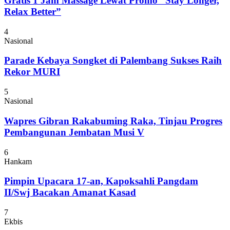
Gratis 1 Jam Massage Lewat Promo “Stay Longer,
Relax Better”
4
Nasional
Parade Kebaya Songket di Palembang Sukses Raih
Rekor MURI
5
Nasional
Wapres Gibran Rakabuming Raka, Tinjau Progres
Pembangunan Jembatan Musi V
6
Hankam
Pimpin Upacara 17-an, Kapoksahli Pangdam
II/Swj Bacakan Amanat Kasad
7
Ekbis