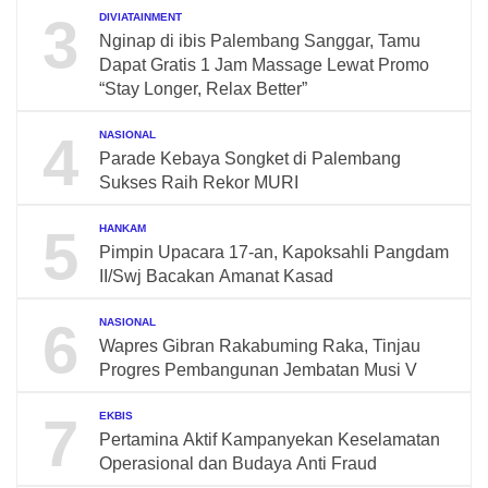
3
DIVIATAINMENT
Nginap di ibis Palembang Sanggar, Tamu
Dapat Gratis 1 Jam Massage Lewat Promo
“Stay Longer, Relax Better”
4
NASIONAL
Parade Kebaya Songket di Palembang
Sukses Raih Rekor MURI
5
HANKAM
Pimpin Upacara 17-an, Kapoksahli Pangdam
II/Swj Bacakan Amanat Kasad
6
NASIONAL
Wapres Gibran Rakabuming Raka, Tinjau
Progres Pembangunan Jembatan Musi V
7
EKBIS
Pertamina Aktif Kampanyekan Keselamatan
Operasional dan Budaya Anti Fraud