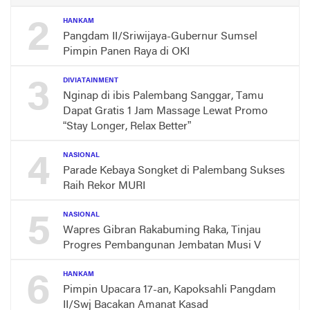
2
HANKAM
Pangdam II/Sriwijaya-Gubernur Sumsel
Pimpin Panen Raya di OKI
3
DIVIATAINMENT
Nginap di ibis Palembang Sanggar, Tamu
Dapat Gratis 1 Jam Massage Lewat Promo
“Stay Longer, Relax Better”
4
NASIONAL
Parade Kebaya Songket di Palembang Sukses
Raih Rekor MURI
5
NASIONAL
Wapres Gibran Rakabuming Raka, Tinjau
Progres Pembangunan Jembatan Musi V
6
HANKAM
Pimpin Upacara 17-an, Kapoksahli Pangdam
II/Swj Bacakan Amanat Kasad