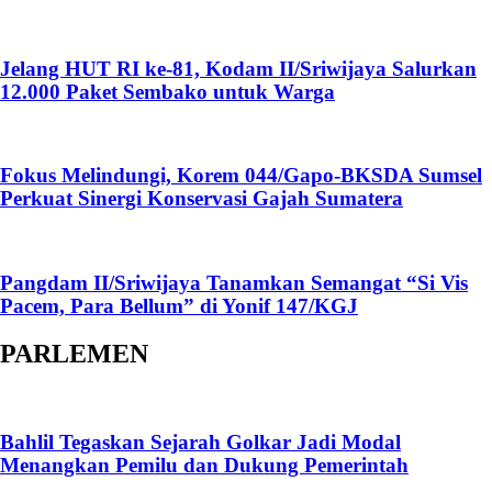
Jelang HUT RI ke-81, Kodam II/Sriwijaya Salurkan
12.000 Paket Sembako untuk Warga
Fokus Melindungi, Korem 044/Gapo-BKSDA Sumsel
Perkuat Sinergi Konservasi Gajah Sumatera
Pangdam II/Sriwijaya Tanamkan Semangat “Si Vis
Pacem, Para Bellum” di Yonif 147/KGJ
PARLEMEN
Bahlil Tegaskan Sejarah Golkar Jadi Modal
Menangkan Pemilu dan Dukung Pemerintah