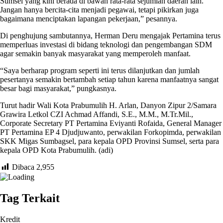
Sumsel yang kini berada di bawah rata-rata sejumlah daerah lain.
Jangan hanya bercita-cita menjadi pegawai, tetapi pikirkan juga
bagaimana menciptakan lapangan pekerjaan,” pesannya.
Di penghujung sambutannya, Herman Deru mengajak Pertamina terus
memperluas investasi di bidang teknologi dan pengembangan SDM
agar semakin banyak masyarakat yang memperoleh manfaat.
“Saya berharap program seperti ini terus dilanjutkan dan jumlah
pesertanya semakin bertambah setiap tahun karena manfaatnya sangat
besar bagi masyarakat,” pungkasnya.
Turut hadir Wali Kota Prabumulih H. Arlan, Danyon Zipur 2/Samara
Grawira Letkol CZI Achmad Affandi, S.E., M.M., M.Tr.Mil.,
Corporate Secretary PT Pertamina Eviyanti Rofaida, General Manager
PT Pertamina EP 4 Djudjuwanto, perwakilan Forkopimda, perwakilan
SKK Migas Sumbagsel, para kepala OPD Provinsi Sumsel, serta para
kepala OPD Kota Prabumulih. (adi)
Dibaca
2,955
Tag Terkait
Kredit