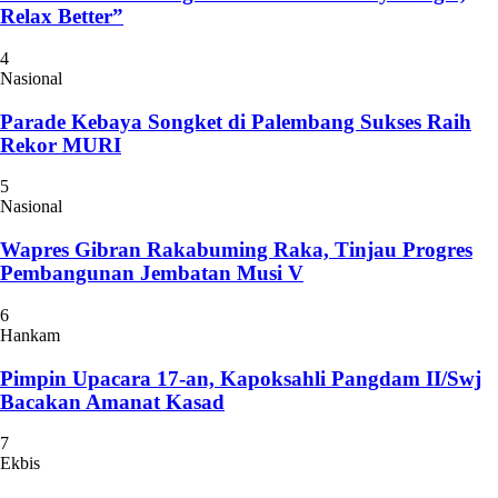
Relax Better”
4
Nasional
Parade Kebaya Songket di Palembang Sukses Raih
Rekor MURI
5
Nasional
Wapres Gibran Rakabuming Raka, Tinjau Progres
Pembangunan Jembatan Musi V
6
Hankam
Pimpin Upacara 17-an, Kapoksahli Pangdam II/Swj
Bacakan Amanat Kasad
7
Ekbis