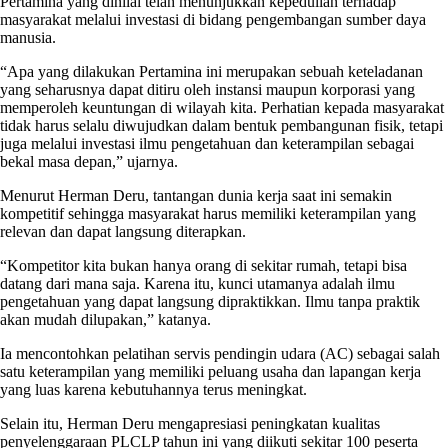
Pertamina yang dinilai telah menunjukkan kepedulian terhadap
masyarakat melalui investasi di bidang pengembangan sumber daya
manusia.
“Apa yang dilakukan Pertamina ini merupakan sebuah keteladanan
yang seharusnya dapat ditiru oleh instansi maupun korporasi yang
memperoleh keuntungan di wilayah kita. Perhatian kepada masyarakat
tidak harus selalu diwujudkan dalam bentuk pembangunan fisik, tetapi
juga melalui investasi ilmu pengetahuan dan keterampilan sebagai
bekal masa depan,” ujarnya.
Menurut Herman Deru, tantangan dunia kerja saat ini semakin
kompetitif sehingga masyarakat harus memiliki keterampilan yang
relevan dan dapat langsung diterapkan.
“Kompetitor kita bukan hanya orang di sekitar rumah, tetapi bisa
datang dari mana saja. Karena itu, kunci utamanya adalah ilmu
pengetahuan yang dapat langsung dipraktikkan. Ilmu tanpa praktik
akan mudah dilupakan,” katanya.
Ia mencontohkan pelatihan servis pendingin udara (AC) sebagai salah
satu keterampilan yang memiliki peluang usaha dan lapangan kerja
yang luas karena kebutuhannya terus meningkat.
Selain itu, Herman Deru mengapresiasi peningkatan kualitas
penyelenggaraan PLCLP tahun ini yang diikuti sekitar 100 peserta