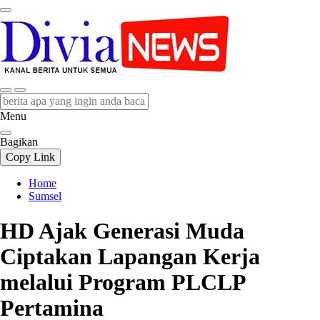
divianews.com
Menu
Bagikan
Copy Link
Home
Sumsel
HD Ajak Generasi Muda
Ciptakan Lapangan Kerja
melalui Program PLCLP
Pertamina