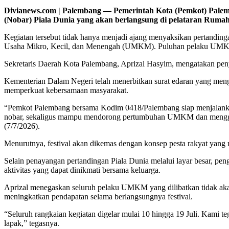
Divianews.com | Palembang — Pemerintah Kota (Pemkot) Palemb
(Nobar) Piala Dunia yang akan berlangsung di pelataran Rumah
Kegiatan tersebut tidak hanya menjadi ajang menyaksikan pertanding
Usaha Mikro, Kecil, dan Menengah (UMKM). Puluhan pelaku UMKM akan
Sekretaris Daerah Kota Palembang, Aprizal Hasyim, mengatakan penyel
Kementerian Dalam Negeri telah menerbitkan surat edaran yang meng
memperkuat kebersamaan masyarakat.
“Pemkot Palembang bersama Kodim 0418/Palembang siap menjalankan in
nobar, sekaligus mampu mendorong pertumbuhan UMKM dan menggera
(7/7/2026).
Menurutnya, festival akan dikemas dengan konsep pesta rakyat yang 
Selain penayangan pertandingan Piala Dunia melalui layar besar, pe
aktivitas yang dapat dinikmati bersama keluarga.
Aprizal menegaskan seluruh pelaku UMKM yang dilibatkan tidak aka
meningkatkan pendapatan selama berlangsungnya festival.
“Seluruh rangkaian kegiatan digelar mulai 10 hingga 19 Juli. Kami 
lapak,” tegasnya.