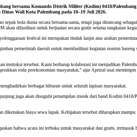
ang bersama Komando Distrik Militer (Kodim) 0418/Palembang b
 Dinas Wali Kota Palembang pada 10–19 Juli 2026.
an sepak bola dunia secara bersama-sama, tetapi juga dirancang sebag
 difasilitasi untuk berjualan secara gratis selama rangkaian kegia
enggaraan festival ini merupakan tindak lanjut atas arahan pemerinta
imbau pemerintah daerah untuk memfasilitasi kegiatan nonton bareng
struksi tersebut. Kami berharap kolaborasi ini menjadikan Palembang
kkan roda perekonomian masyarakat,” ujar Aprizal usai memimpin r
menghadirkan berbagai hiburan untuk seluruh lapisan masyarakat.
ngunjung juga akan disuguhi penampilan musik dari band Kodim 0418/Pa
n dikenakan biaya sewa lapak. Kebijakan tersebut diharapkan mampu m
tegaskan bahwa acara ini terbuka untuk masyarakat dan gratis, termas