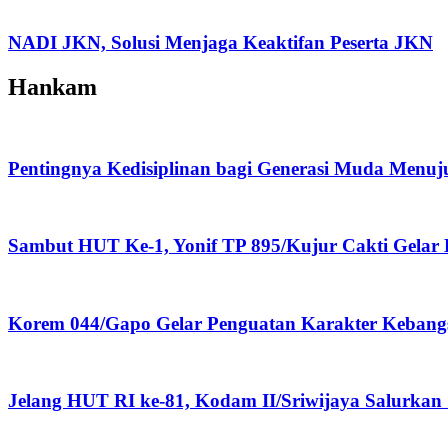
NADI JKN, Solusi Menjaga Keaktifan Peserta JKN
Hankam
Pentingnya Kedisiplinan bagi Generasi Muda Menuj
Sambut HUT Ke-1, Yonif TP 895/Kujur Cakti Gelar
Korem 044/Gapo Gelar Penguatan Karakter Kebang
Jelang HUT RI ke-81, Kodam II/Sriwijaya Salurka