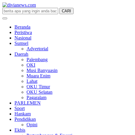
CARI
divianews.com
Beranda
Peristiwa
Nasional
Sumsel
Advertorial
Daerah
Palembang
OKI
Musi Banyuasin
Muara Enim
Lahat
OKU Timur
OKU Selatan
Pagaralam
PARLEMEN
Sport
Hankam
Pendidikan
Opini
Ekbis