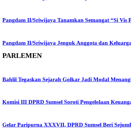
Pangdam II/Sriwijaya Tanamkan Semangat “Si Vis P
Pangdam II/Sriwijaya Jenguk Anggota dan Keluarga
PARLEMEN
Bahlil Tegaskan Sejarah Golkar Jadi Modal Menan
Komisi III DPRD Sumsel Soroti Pengelolaan Keuan
Gelar Paripurna XXXVII, DPRD Sumsel Beri Sejuml