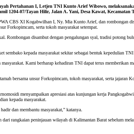
ah Pertahanan I, Letjen TNI Kunto Arief Wibowo, melaksanaka
mil 1204-07/Tayan Hilir, Jalan A. Yani, Desa Kawat, Kecamatan T
WA CBS XI Kogabwilhan I, Ny. Mia Kunto Arief, dan rombongan di
ur Forkopimcam, serta tokoh masyarakat setempat.
kal. Rombongan disambut dengan pengalungan syal, tradisi potong bu
t sembako kepada masyarakat sekitar sebagai bentuk kepedulian TNI 
a masyarakat. Kami berharap kehadiran TNI dapat terus memberikan m
h tamah bersama unsur Forkopimcam, tokoh masyarakat, serta jajaran K
nomosidi menyampaikan apresiasi atas kunjungan kerja Pangkogabwil
bdian kepada masyarakat.
s hadir dan membantu masyarakat,” katanya.
 dari rangkaian peninjauan wilayah di Kalimantan Barat sebelum mel