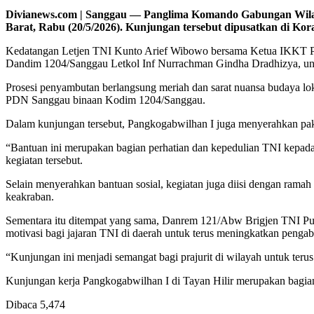
Divianews.com | Sanggau — Panglima Komando Gabungan Wilay
Barat, Rabu (20/5/2026). Kunjungan tersebut dipusatkan di Kora
Kedatangan Letjen TNI Kunto Arief Wibowo bersama Ketua IKKT P
Dandim 1204/Sanggau Letkol Inf Nurrachman Gindha Dradhizya, uns
Prosesi penyambutan berlangsung meriah dan sarat nuansa budaya lo
PDN Sanggau binaan Kodim 1204/Sanggau.
Dalam kunjungan tersebut, Pangkogabwilhan I juga menyerahkan pake
“Bantuan ini merupakan bagian perhatian dan kepedulian TNI kepad
kegiatan tersebut.
Selain menyerahkan bantuan sosial, kegiatan juga diisi dengan rama
keakraban.
Sementara itu ditempat yang sama, Danrem 121/Abw Brigjen TNI Pur
motivasi bagi jajaran TNI di daerah untuk terus meningkatkan penga
“Kunjungan ini menjadi semangat bagi prajurit di wilayah untuk teru
Kunjungan kerja Pangkogabwilhan I di Tayan Hilir merupakan bagian
Dibaca
5,474