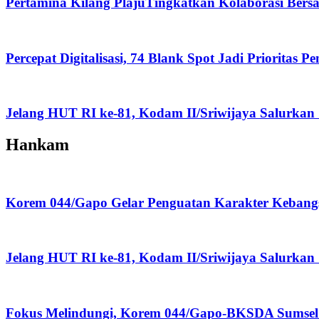
Pertamina Kilang PlajuTingkatkan Kolaborasi Be
Percepat Digitalisasi, 74 Blank Spot Jadi Prioritas
Jelang HUT RI ke-81, Kodam II/Sriwijaya Salurka
Hankam
Korem 044/Gapo Gelar Penguatan Karakter Kebang
Jelang HUT RI ke-81, Kodam II/Sriwijaya Salurka
Fokus Melindungi, Korem 044/Gapo-BKSDA Sumsel P