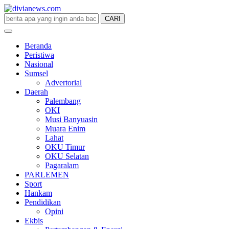
CARI
divianews.com
Beranda
Peristiwa
Nasional
Sumsel
Advertorial
Daerah
Palembang
OKI
Musi Banyuasin
Muara Enim
Lahat
OKU Timur
OKU Selatan
Pagaralam
PARLEMEN
Sport
Hankam
Pendidikan
Opini
Ekbis