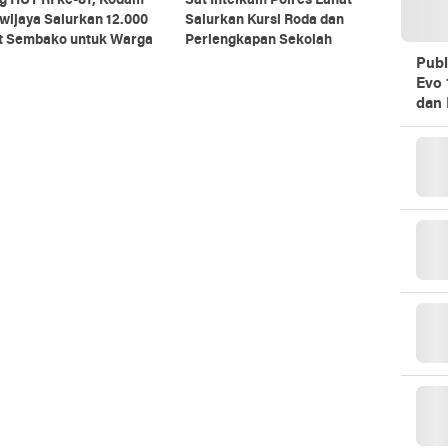
g HUT RI ke-81, Kodam
Sat Intelkam Polres Lahat
iwijaya Salurkan 12.000
Salurkan Kursi Roda dan
t Sembako untuk Warga
Perlengkapan Sekolah
Publ
Evo 
dan 