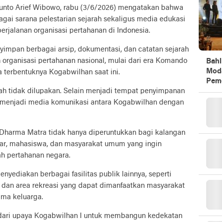
Kunto Arief Wibowo, rabu (3/6/2026) mengatakan bahwa
i sarana pelestarian sejarah sekaligus media edukasi
rjalanan organisasi pertahanan di Indonesia.
impan berbagai arsip, dokumentasi, dan catatan sejarah
ganisasi pertahanan nasional, mulai dari era Komando
Bahl
Mod
 terbentuknya Kogabwilhan saat ini.
Peme
ah tidak dilupakan. Selain menjadi tempat penyimpanan
 menjadi media komunikasi antara Kogabwilhan dengan
harma Matra tidak hanya diperuntukkan bagi kalangan
lajar, mahasiswa, dan masyarakat umum yang ingin
 pertahanan negara.
yediakan berbagai fasilitas publik lainnya, seperti
 dan area rekreasi yang dapat dimanfaatkan masyarakat
ama keluarga.
dari upaya Kogabwilhan I untuk membangun kedekatan