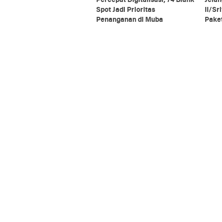
Percepat Digitalisasi, 74 Blank
Jelan
Spot Jadi Prioritas
II/Sr
Penanganan di Muba
Pake