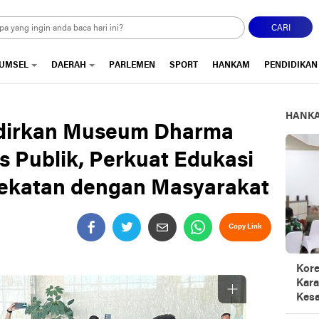
CARI
UMSEL
DAERAH
PARLEMEN
SPORT
HANKAM
PENDIDIKAN
HANK
adirkan Museum Dharma
as Publik, Perkuat Edukasi
dekatan dengan Masyarakat
Copy Link
Kore
Kara
Kesa