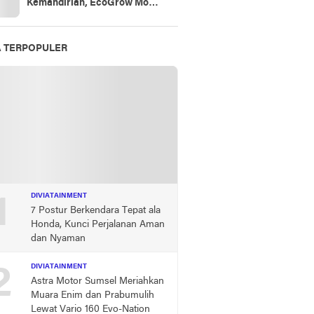
Kemandirian, EcoGrow Mom
PTBA Tumbuhkan Harapan
Perempuan Desa di Tanjung
Karangan
A TERPOPULER
1
DIVIATAINMENT
7 Postur Berkendara Tepat ala
Honda, Kunci Perjalanan Aman
dan Nyaman
2
DIVIATAINMENT
Astra Motor Sumsel Meriahkan
Muara Enim dan Prabumulih
Lewat Vario 160 Evo-Nation