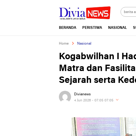
divianews.com
BERANDA
PERISTIWA
NASIONAL
S
Home
Nasional
Kogabwilhan I H
Matra dan Fasilit
Sejarah serta Ke
Divianews
4 Jun 2026 - 07:05 07:05