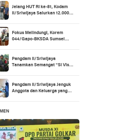
Jelang HUT RI ke-81, Kodam
II/Sriwijaya Salurkan 12.000
Paket Sembako untuk Warga
Fokus Melindungi, Korem
044/Gapo-BKSDA Sumsel
Perkuat Sinergi Konservasi
Gajah Sumatera
Pangdam II/Sriwijaya
Tanamkan Semangat “Si Vis
Pacem, Para Bellum” di Yonif
147/KGJ
Pangdam II/Sriwijaya Jenguk
Anggota dan Keluarga yang
Dirawat di RSPAD Gatot
Soebroto​
EMEN