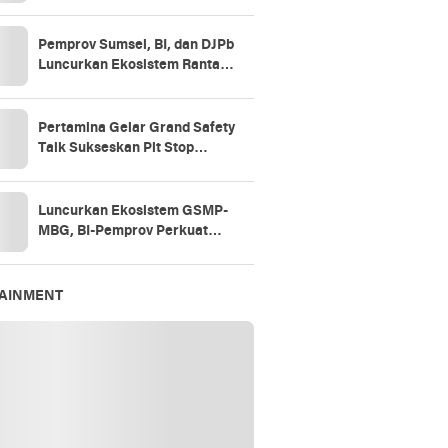
Pemprov Sumsel, BI, dan DJPb
Luncurkan Ekosistem Rantai
Pasok GSMP–MBG
Pertamina Gelar Grand Safety
Talk Sukseskan Pit Stop
Tahap II 2026
Luncurkan Ekosistem GSMP-
MBG, BI-Pemprov Perkuat
Ketahanan
Pangan,Kendalikan Inflasi
TAINMENT