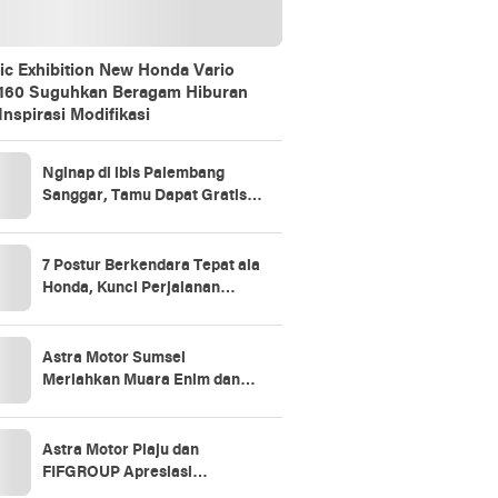
ic Exhibition New Honda Vario
160 Suguhkan Beragam Hiburan
Inspirasi Modifikasi
Nginap di ibis Palembang
Sanggar, Tamu Dapat Gratis 1
Jam Massage Lewat Promo
“Stay Longer, Relax Better”
7 Postur Berkendara Tepat ala
Honda, Kunci Perjalanan
Aman dan Nyaman
Astra Motor Sumsel
Meriahkan Muara Enim dan
Prabumulih Lewat Vario 160
Evo-Nation
Astra Motor Plaju dan
FIFGROUP Apresiasi
Konsumen Loyal Lewat