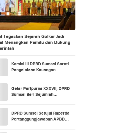
il Tegaskan Sejarah Golkar Jadi
al Menangkan Pemilu dan Dukung
rintah
Komisi III DPRD Sumsel Soroti
Pengelolaan Keuangan
Daerah, BPKAD Ogan Ilir Jadi
Rujukan
Gelar Paripurna XXXVII, DPRD
Sumsel Beri Sejumlah
Rekomendasi untuk Perbaikan
Tata Kelola Keuangan
DPRD Sumsel Setujui Raperda
Pertanggungjawaban APBD
2025, Soroti SiLPA hingga
Kinerja BUMD